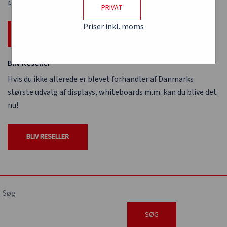
priser, så budgettet rækker lidt længere.
PRIVAT
Priser inkl. moms
OPRET EAN LOGIN
Bliv Reseller
Hvis du ikke allerede er blevet forhandler af Danmarks
største udvalg af displays, whiteboards m.m. kan du blive det
nu!
BLIV RESELLER
Søg
SØG