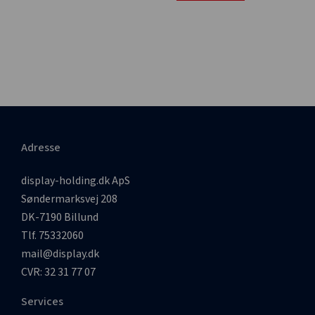
Adresse
display-holding.dk ApS
Søndermarksvej 208
DK-7190 Billund
Tlf. 75332060
mail@display.dk
CVR: 32 31 77 07
Services