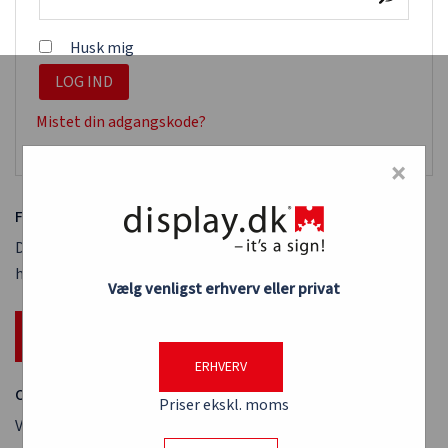
Husk mig
LOG IND
Mistet din adgangskode?
×
Få eget login og bliv genkendt
Du kan selvfølgelig handle på display.dk uden login, men
handler du ofte hos os, kan du sparer tid med et kunde login.
Vælg venligst erhverv eller privat
OPRET KUNDE LOGIN
ERHVERV
Opret EAN login
Priser ekskl. moms
Vi tilbyder offentlige kunder EAN-betaling og attraktive