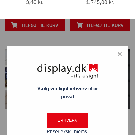
3,40
kr.
1.745,00
kr.
TILFØJ TIL KURV
TILFØJ TIL KURV
×
Vælg venligst erhverv eller
privat
Halvkuppel transparent Ø
Halvkuppel transparent Ø
ERHVERV
20 cm
30 cm
Priser ekskl. moms
398,00
kr.
422,00
kr.