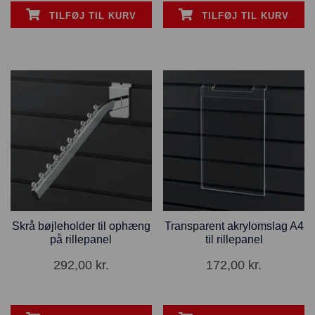
TILFØJ TIL KURV
TILFØJ TIL KURV
Skrå bøjleholder til ophæng
Transparent akrylomslag A4
på rillepanel
til rillepanel
292,00
kr.
172,00
kr.