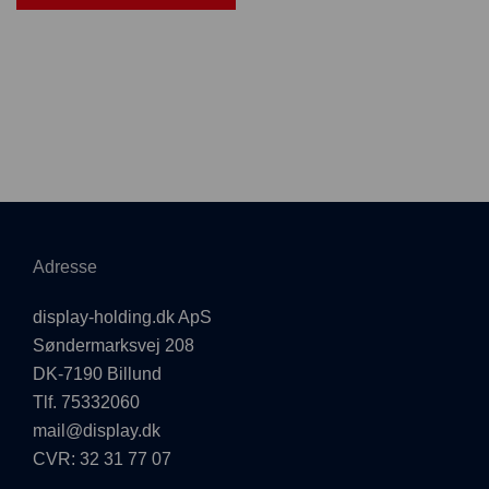
Adresse
display-holding.dk ApS
Søndermarksvej 208
DK-7190 Billund
Tlf. 75332060
mail@display.dk
CVR: 32 31 77 07