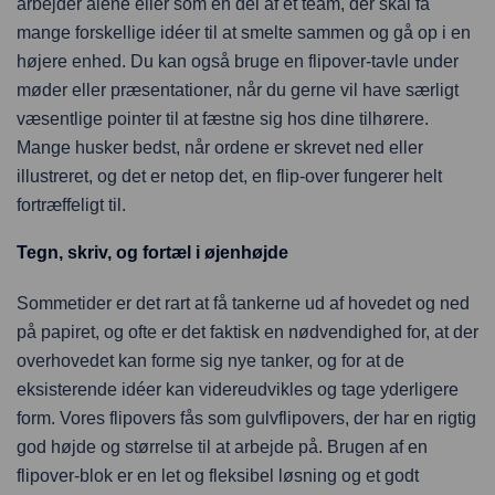
arbejder alene eller som en del af et team, der skal få
mange forskellige idéer til at smelte sammen og gå op i en
højere enhed. Du kan også bruge en flipover-tavle under
møder eller præsentationer, når du gerne vil have særligt
væsentlige pointer til at fæstne sig hos dine tilhørere.
Mange husker bedst, når ordene er skrevet ned eller
illustreret, og det er netop det, en flip-over fungerer helt
fortræffeligt til.
Tegn, skriv, og fortæl i øjenhøjde
Sommetider er det rart at få tankerne ud af hovedet og ned
på papiret, og ofte er det faktisk en nødvendighed for, at der
overhovedet kan forme sig nye tanker, og for at de
eksisterende idéer kan videreudvikles og tage yderligere
form. Vores flipovers fås som gulvflipovers, der har en rigtig
god højde og størrelse til at arbejde på. Brugen af en
flipover-blok er en let og fleksibel løsning og et godt