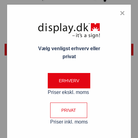
Gulvflipover standard
Gulvflipover 68×100 med
×
68×100
stjernefod og hjul
988,00
kr.
1.449,00
kr.
Vælg venligst erhverv eller
TILFØJ TIL KURV
TILFØJ TIL KURV
privat
ERHVERV
Priser ekskl. moms
PRIVAT
Priser inkl. moms