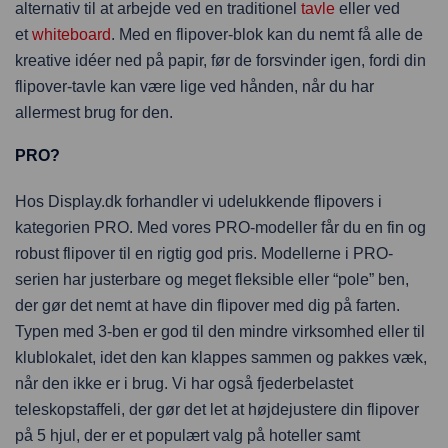
alternativ til at arbejde ved en traditionel
tavle
eller ved
et
whiteboard
. Med en flipover-blok kan du nemt få alle de
kreative idéer ned på papir, før de forsvinder igen, fordi din
flipover-tavle kan være lige ved hånden, når du har
allermest brug for den.
PRO?
Hos Display.dk forhandler vi udelukkende flipovers i
kategorien PRO. Med vores PRO-modeller får du en fin og
robust flipover til en rigtig god pris. Modellerne i PRO-
serien har justerbare og meget fleksible eller “pole” ben,
der gør det nemt at have din flipover med dig på farten.
Typen med 3-ben er god til den mindre virksomhed eller til
klublokalet, idet den kan klappes sammen og pakkes væk,
når den ikke er i brug. Vi har også fjederbelastet
teleskopstaffeli, der gør det let at højdejustere din flipover
på 5 hjul, der er et populært valg på hoteller samt