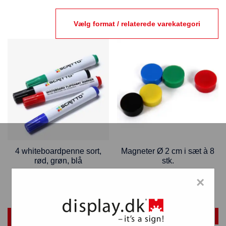
Vælg format / relaterede varekategori
4 whiteboardpenne sort,
Magneter Ø 2 cm i sæt à 8
rød, grøn, blå
stk.
39,00
kr.
28,15
kr.
×
VÆLG MULIGHEDER
TILFØJ TIL KURV