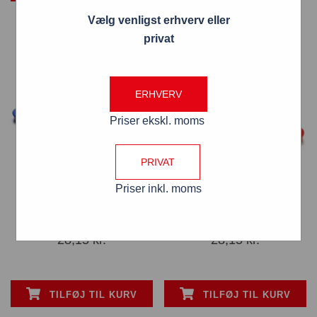
Vælg venligst erhverv eller
privat
ERHVERV
Priser ekskl. moms
PRIVAT
Priser inkl. moms
Magneter Ø 2 cm i sæt á 8
Magneter Ø 2 cm i sæt á 8
stk. Blå
stk. Rød
28,15
kr.
28,15
kr.
TILFØJ TIL KURV
TILFØJ TIL KURV