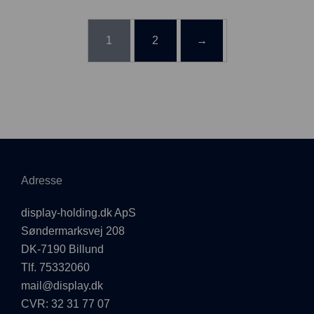
1
2
→
Adresse
display-holding.dk ApS
Søndermarksvej 208
DK-7190 Billund
Tlf. 75332060
mail@display.dk
CVR: 32 31 77 07