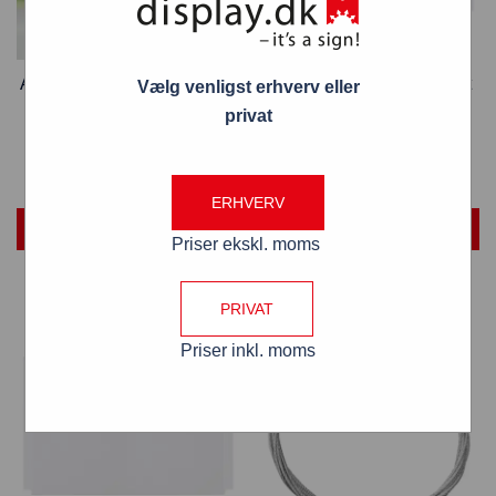
Akryllomme A4 højformat til
Akryllomme A4 bredformat
Vælg venligst erhverv eller
stålwire system
til stålwire system
privat
106,00
kr.
106,00
kr.
ERHVERV
TILFØJ TIL KURV
TILFØJ TIL KURV
Priser ekskl. moms
PRIVAT
Priser inkl. moms