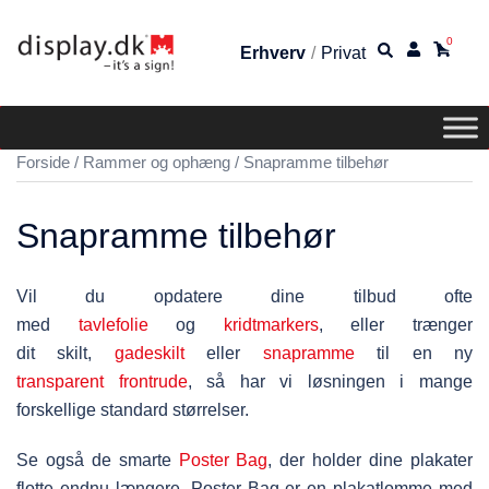
0
Erhverv
/
Privat
Forside
/
Rammer og ophæng
/ Snapramme tilbehør
Snapramme tilbehør
Vil du opdatere dine tilbud ofte
med
tavlefolie
og
kridtmarkers
, eller trænger
dit skilt,
gadeskilt
eller
snapramme
til en ny
transparent frontrude
, så har vi løsningen i mange
forskellige standard størrelser.
Se også de smarte
Poster Bag
, der holder dine plakater
flotte endnu længere. Poster Bag er en plakatlomme med