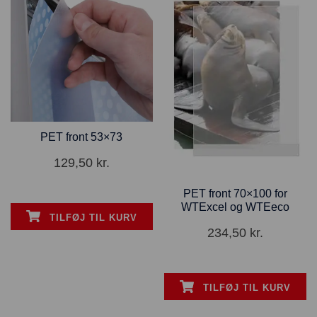
PET front 53×73
129,50
kr.
PET front 70×100 for
WTExcel og WTEeco
TILFØJ TIL KURV
234,50
kr.
TILFØJ TIL KURV