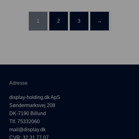
1
2
3
→
Adresse
display-holding.dk ApS
Søndermarksvej 208
DK-7190 Billund
Tlf. 75332060
mail@display.dk
CVR: 32 31 77 07