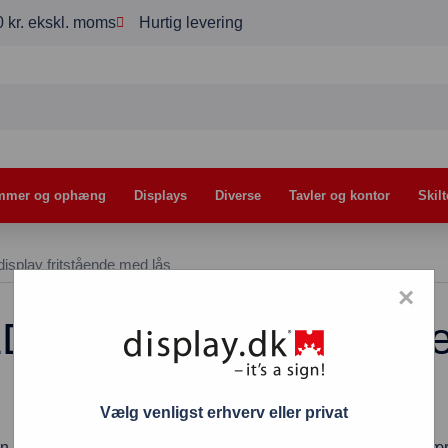
00 kr. ekskl. moms
Hurtig levering
mmer og ophæng
Displays
Diverse
Tavler og kontor
Skilt
isplay fritstående med lås
×
plakat display fritstå
Vælg venligst erhverv eller privat
 udendørs dobbeltsidet og fritstående plakatsøjle i absolut sæ