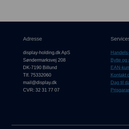
Adresse
Service
display-holding.dk ApS
Handels- 
Søndermarksvej 208
Bytte og 
DK-7190 Billund
EAN-kund
Tlf. 75332060
Kontakt d
mail@display.dk
Dag til d
CVR: 32 31 77 07
Prisgaran