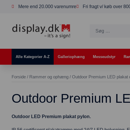
Mere end 20.000 varenumre
Fri fragt v/ køb over 8
Alle Kategorier A-Z
Galleriophæng
Messeudstyr
Ra
Forside
/
Rammer og ophæng
/ Outdoor Premium LED plakat d
Outdoor Premium LED 
Outdoor LED Premium plakat pylon.
IP 56 certificeret plakatramme med 24/7 LED belysning. En