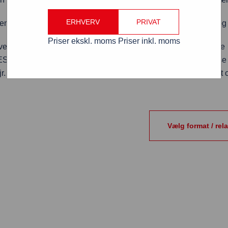
ERHVERV
PRIVAT
 enkel montering af plakater og print på alternative materialer o
Priser ekskl. moms
Priser inkl. moms
ver en fantastisk eksponering af dine budskaber. Det robuste t
G sikkerhedsglas, 2 gasfjedre og 2 stk. “skjulte” cylinderlås
r. Det smarte click system sikrer, at du kan skifte plakater nemt o
Vælg format / rel