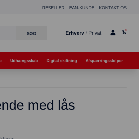
RESELLER
EAN-KUNDE
KONTAKT OS
0
Erhverv
/
Privat
e
Udhængsskab
Digital skiltning
Afspærringsstolper
ende med lås
rklasse.