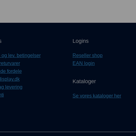
s
Logins
og lev. betingelser
Reseller shop
returvarer
EAN login
e fordele
isplay.dk
Kataloger
ag levering
ti
Se vores kataloger her