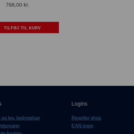
768,00
kr.
TILFØJ TIL KURV
s
Logins
og lev. betingelser
Reseller shop
returvarer
EAN login
e fordele