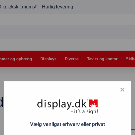
00 kr. ekskl. moms
Hurtig levering
mmer og ophæng
Displays
Diverse
Tavler og kontor
Skilt
×
 lås
Vælg venligst erhverv eller privat