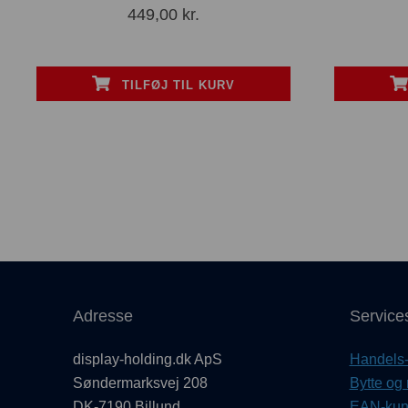
449,00
kr.
TILFØJ TIL KURV
Adresse
Service
display-holding.dk ApS
Handels- 
Søndermarksvej 208
Bytte og 
DK-7190 Billund
EAN-kund