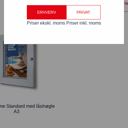
Vælg format / rel
ERHVERV
PRIVAT
Priser ekskl. moms
Priser inkl. moms
me Standard med lås/nøgle
A3