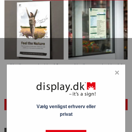
Akryllomme glasklar A3
Akryllomme glasklar A4
×
højformat til væg og glas
højformat til væg og glas
79,40
kr.
49,85
kr.
TILFØJ TIL KURV
TILFØJ TIL KURV
Vælg venligst erhverv eller
privat