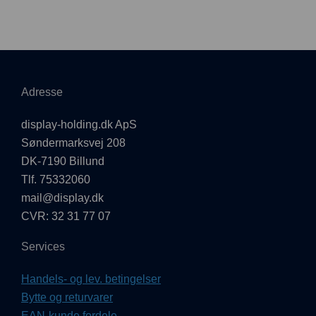
Adresse
display-holding.dk ApS
Søndermarksvej 208
DK-7190 Billund
Tlf. 75332060
mail@display.dk
CVR: 32 31 77 07
Services
Handels- og lev. betingelser
Bytte og returvarer
EAN-kunde fordele