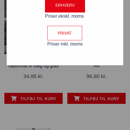
ERHVERV
Priser ekskl. moms
PRIVAT
Priser inkl. moms
Akryllomme glasklar A5
Magnet lomme i klar akryl
højformat til væg og glas
A4
34,95
kr.
96,80
kr.
TILFØJ TIL KURV
TILFØJ TIL KURV