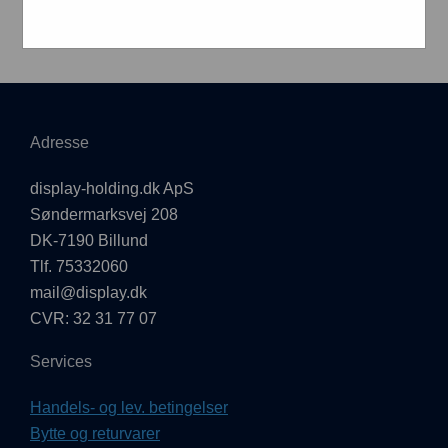
Adresse
display-holding.dk ApS
Søndermarksvej 208
DK-7190 Billund
Tlf. 75332060
mail@display.dk
CVR: 32 31 77 07
Services
Handels- og lev. betingelser
Bytte og returvarer