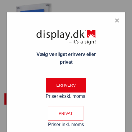
×
Vælg venligst erhverv eller
privat
Akryl skilt A1
1.411,00
kr.
ERHVERV
Priser ekskl. moms
TILFØJ TIL KURV
PRIVAT
Priser inkl. moms