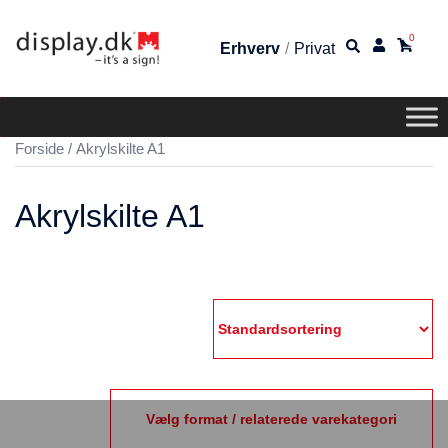
0
Erhverv
/
Privat
Forside
/ Akrylskilte A1
Akrylskilte A1
Vælg format / relaterede varekategori