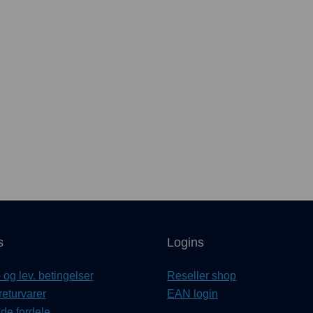
s
Logins
og lev. betingelser
Reseller shop
returvarer
EAN login
e fordele