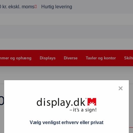
00 kr. ekskl. moms
Hurtig levering
mmer og ophæng
Displays
Diverse
Tavler og kontor
Skilt
×
100 x 140 cm
Vælg venligst erhverv eller privat