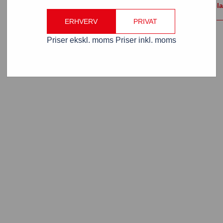
Vælg format / rel
ERHVERV
PRIVAT
Priser ekskl. moms
Priser inkl. moms