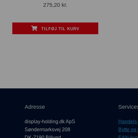
275,20
kr.
TILFØJ TIL KURV
Adresse
Service
display-holding.dk ApS
Handels- 
Søndermarksvej 208
Bytte og 
DK-7190 Billund
EAN-kund