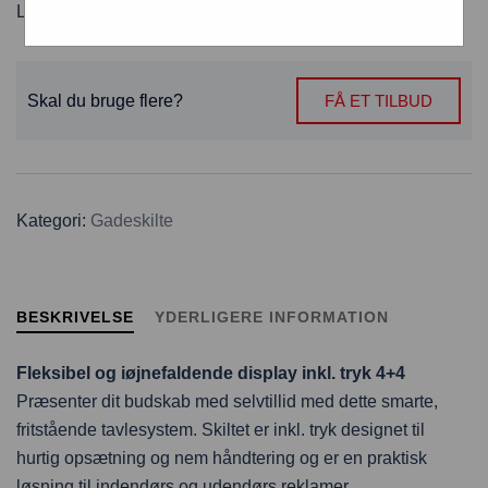
Levering:
8 hverdage fra godkendt trykfil
Skal du bruge flere?
FÅ ET TILBUD
Kategori:
Gadeskilte
BESKRIVELSE
YDERLIGERE INFORMATION
Fleksibel og iøjnefaldende display inkl. tryk 4+4
Præsenter dit budskab med selvtillid med dette smarte,
fritstående tavlesystem. Skiltet er inkl. tryk designet til
hurtig opsætning og nem håndtering og er en praktisk
løsning til indendørs og udendørs reklamer.