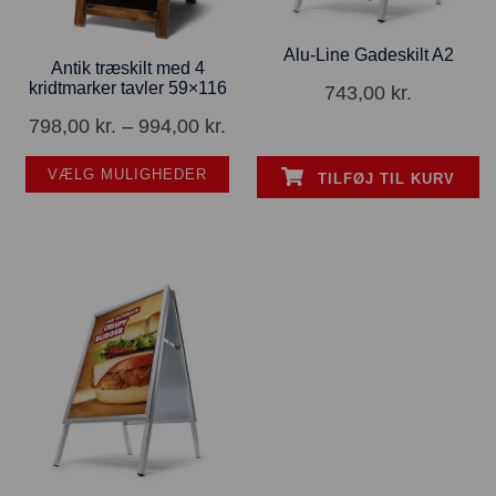
Alu-Line Gadeskilt A2
Antik træskilt med 4
kridtmarker tavler 59×116
743,00
kr.
798,00
kr.
–
994,00
kr.
VÆLG MULIGHEDER
TILFØJ TIL KURV