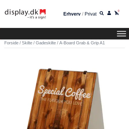
0
Erhverv
/
Privat
Forside
/
Skilte
/
Gadeskilte
/ A-Board Grab & Grip A1