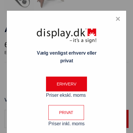
×
A-Board Grab & Grip A1
649,00
kr.
Vælg venligst erhverv eller
privat
A-Board Grab & Grip A1
Hurtig og nem montering med greb
ERHVERV
Udført i BOND-plader med tryk 4+4
Priser ekskl. moms
Varenummer: ZPGA1
PRIVAT
TILFØJ TIL KURV
Priser inkl. moms