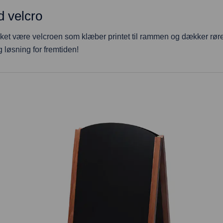
d velcro
akket være velcroen som klæber printet til rammen og dækker røre
løsning for fremtiden!