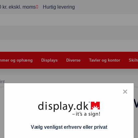
00 kr. ekskl. moms
Hurtig levering
mmer og ophæng
Displays
Diverse
Tavler og kontor
Skilt
int
×
A-Skilt A1 Easy
277,00
kr.
1.130,00
kr.
–
Vælg venligst erhverv eller privat