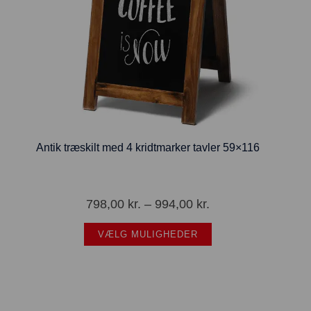
Antik træskilt med 4 kridtmarker tavler 59×116
798,00
kr.
–
994,00
kr.
VÆLG MULIGHEDER