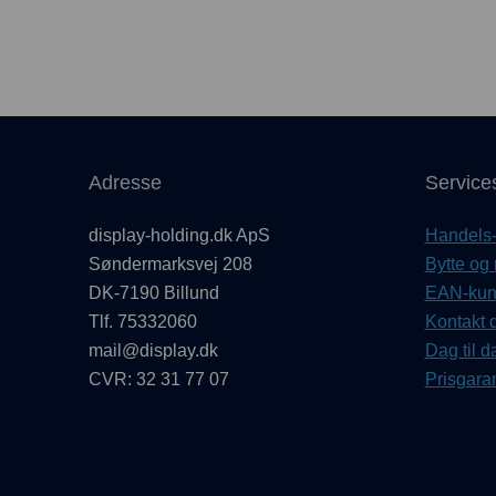
Adresse
Service
display-holding.dk ApS
Handels- 
Søndermarksvej 208
Bytte og 
DK-7190 Billund
EAN-kund
Tlf. 75332060
Kontakt d
mail@display.dk
Dag til d
CVR: 32 31 77 07
Prisgaran