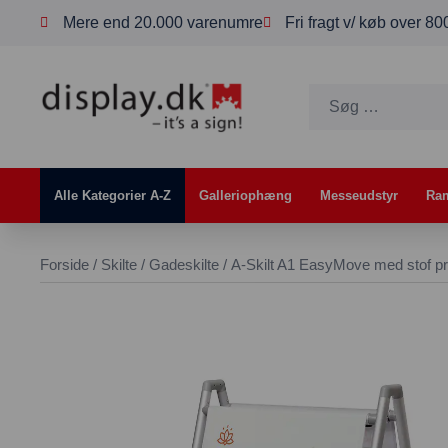
Mere end 20.000 varenumre
Fri fragt v/ køb over 8
Alle Kategorier A-Z
Galleriophæng
Messeudstyr
Ra
Forside
/
Skilte
/
Gadeskilte
/ A-Skilt A1 EasyMove med stof pr