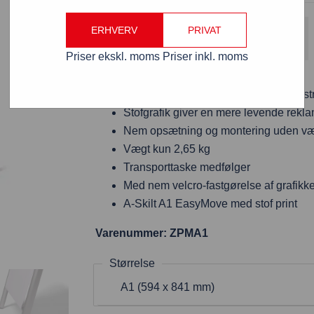
Gratis fragt
ERHVERV
PRIVAT
Fordi varen koster over 800 kr. ekskl. moms
Priser ekskl. moms
Priser inkl. moms
Indendørs A-board med rund rør konst
Stofgrafik giver en mere levende rekl
Nem opsætning og montering uden væ
Vægt kun 2,65 kg
Transporttaske medfølger
Med nem velcro-fastgørelse af grafikk
A-Skilt A1 EasyMove med stof print
Varenummer: ZPMA1
Størrelse
A1 (594 x 841 mm)