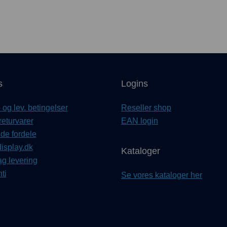
s
Logins
og lev. betingelser
Reseller shop
returvarer
EAN login
e fordele
isplay.dk
Kataloger
ag levering
ti
Se vores kataloger her