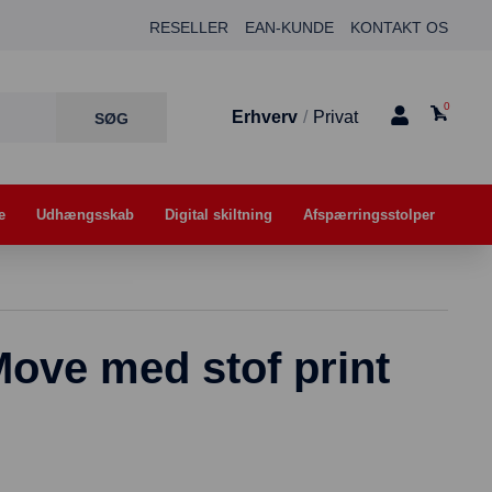
RESELLER
EAN-KUNDE
KONTAKT OS
0
Erhverv
/
Privat
e
Udhængsskab
Digital skiltning
Afspærringsstolper
Move med stof print