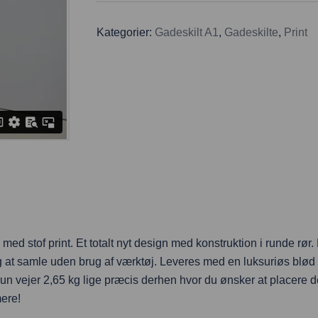
Kategorier:
Gadeskilt A1
,
Gadeskilte
,
Print
ed stof print. Et totalt nyt design med konstruktion i runde rø
tig at samle uden brug af værktøj. Leveres med en luksuriøs blø
er kun vejer 2,65 kg lige præcis derhen hvor du ønsker at placere 
mere!