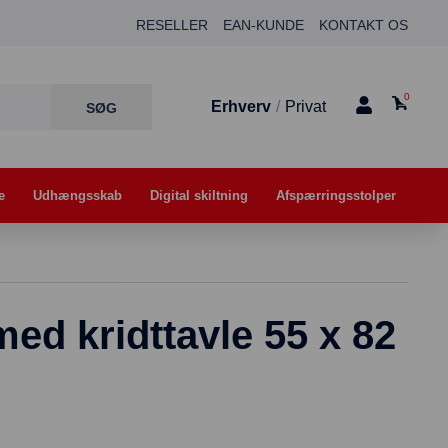
RESELLER
EAN-KUNDE
KONTAKT OS
0
Erhverv
/
Privat
e
Udhængsskab
Digital skiltning
Afspærringsstolper
med kridttavle 55 x 82