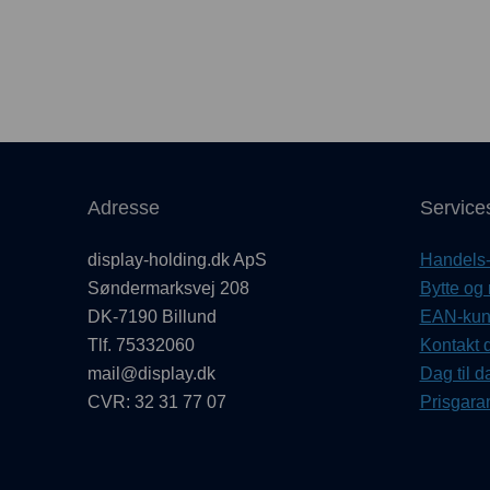
Adresse
Service
display-holding.dk ApS
Handels- 
Søndermarksvej 208
Bytte og 
DK-7190 Billund
EAN-kund
Tlf. 75332060
Kontakt d
mail@display.dk
Dag til d
CVR: 32 31 77 07
Prisgaran