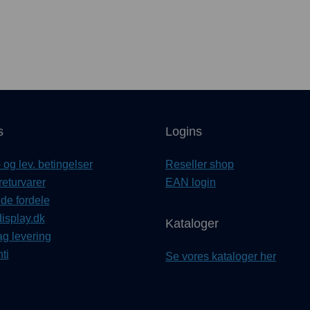
s
Logins
og lev. betingelser
Reseller shop
returvarer
EAN login
e fordele
isplay.dk
Kataloger
ag levering
ti
Se vores kataloger her