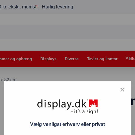
00 kr. ekskl. moms
Hurtig levering
mmer og ophæng
Displays
Diverse
Tavler og kontor
Skilt
5 x 82 cm
×
A-Træskilt teak 
cm
Vælg venligst erhverv eller privat
529,00
kr.