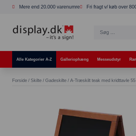
Mere end 20.000 varenumre
Fri fragt v/ køb over 8
Alle Kategorier A-Z
Galleriophæng
Messeudstyr
Ra
Forside
/
Skilte
/
Gadeskilte
/ A-Træskilt teak med kridttavle 5