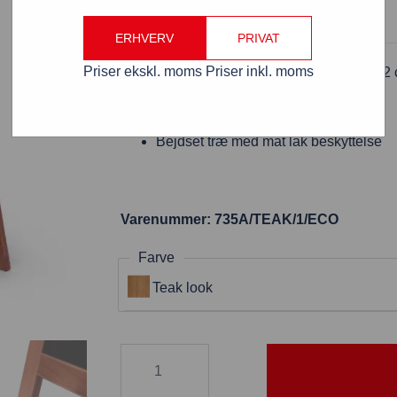
ERHVERV
PRIVAT
Priser ekskl. moms
Priser inkl. moms
A-Træskilt teak med kridttavle 55 x 82
Letvægts træ
Økonomiversion A-Board
Bejdset træ med mat lak beskyttelse
Varenummer: 735A/TEAK/1/ECO
Farve
Teak look