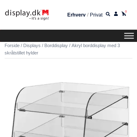
0
Erhverv
/
Privat
Forside
/
Displays
/
Borddisplay
/ Akryl borddisplay med 3
skråtstillet hylder