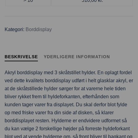
> 10
510,00
kr.
Kategori:
Borddisplay
BESKRIVELSE
YDERLIGERE INFORMATION
Akryl borddisplay med 3 skråtstillet hylder. En oplagt fordel
ved dette kvalitets borddisplay udført i helt glasklar akryl, er
at de skråtstillede hylder sørger for at varerne hele tiden
bliver rykket frem til hyldeforkanten, efterhånden som
kunden tager varer fra displayet. Du skal derfor blot fylde
op med friske varer fra din side af disken, så klarer
borddisplayet resten. Hylderne er endvidere udformet så
du kan vælge 2 forskellige højder på forreste hyldeforkant
blot ved at vende hylderne om, så front bliver til bagkant og