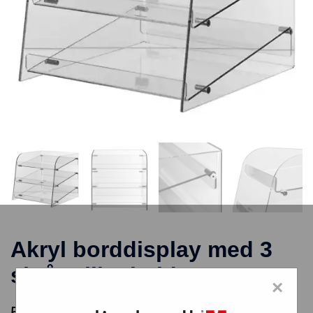
Akryl borddisplay med 3
skråtstillet hylder
×
582,00
kr.