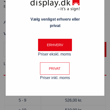
Vælg venligst erhverv eller
Akryl borddisplay med 3 skråtstillet hylder
privat
Varenummer: AK3H/31x30x34 cm
ERHVERV
TILFØJ TIL KURV
Priser ekskl. moms
Levering:
5 - 6 hverdage
PRIVAT
Priser inkl. moms
Antal
Pris pr. stk
1 - 4
582,00
kr.
5 - 9
526,00
kr.