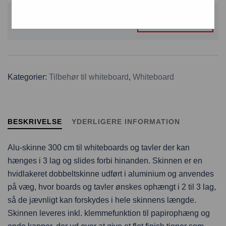
Skal du bruge flere?
FÅ ET TILBUD
Kategorier:
Tilbehør til whiteboard
,
Whiteboard
BESKRIVELSE
YDERLIGERE INFORMATION
Alu-skinne 300 cm til whiteboards og tavler der kan
hænges i 3 lag og slides forbi hinanden. Skinnen er en
hvidlakeret dobbeltskinne udført i aluminium og anvendes
på væg, hvor boards og tavler ønskes ophængt i 2 til 3 lag,
så de jævnligt kan forskydes i hele skinnens længde.
Skinnen leveres inkl. klemmefunktion til papirophæng og