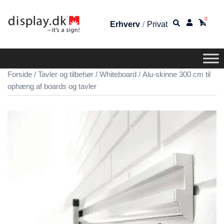
0
Erhverv
/
Privat
Forside
/
Tavler og tilbehør
/
Whiteboard
/ Alu-skinne 300 cm til
ophæng af boards og tavler