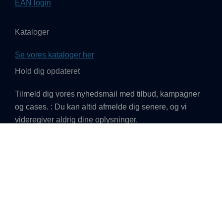
EAN login
Kataloger
Se vores kataloger her
Hold dig opdateret
Tilmeld dig vores nyhedsmail med tilbud, kampagner
og cases. : Du kan altid afmelde dig senere, og vi
videregiver aldrig dine oplysninger.
TILMELD