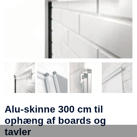
Alu-skinne 300 cm til
ophæng af boards og
tavler