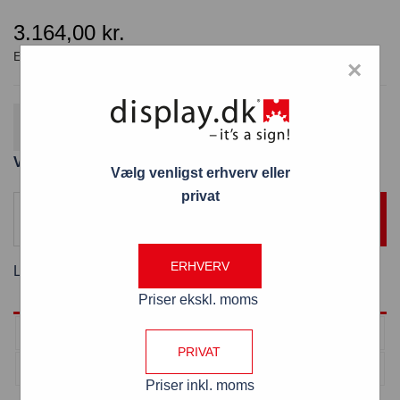
3.164,00
kr.
×
Gratis fragt
Fordi varen koster over 800 kr. ekskl. moms
Varenummer: RP/300
Vælg venligst erhverv eller
privat
TILFØJ TIL KURV
ERHVERV
Levering:
8 - 10 hverdage
Priser ekskl. moms
Antal
Pris pr. stk
PRIVAT
> 1
3.164,00
kr.
Priser inkl. moms