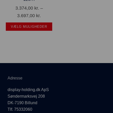
3.374,00
kr.
–
3.697,00
kr.
VÆLG MULIGHEDER
Adresse
display-holding.dk ApS
Søndermarksvej 208
DK-7190 Billund
Tlf. 75332060