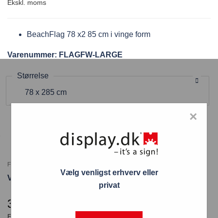
BeachFlag 78 x2 85 cm i vinge form
Varenummer: FLAGFW-LARGE
Størrelse
78 x 285 cm
×
Frame + Graphic
Frame Only
Graphic Only
Vælg venligst erhverv eller
Varenummer: FLAGFW-LARGE
privat
369,00
kr.