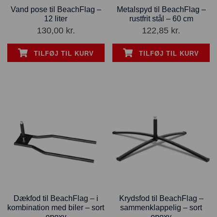
Vand pose til BeachFlag –
Metalspyd til BeachFlag –
12 liter
rustfrit stål – 60 cm
130,00
kr.
122,85
kr.
TILFØJ TIL KURV
TILFØJ TIL KURV
Dækfod til BeachFlag – i
Krydsfod til BeachFlag –
kombination med biler – sort
sammenklappelig – sort
epoxy
epoxy