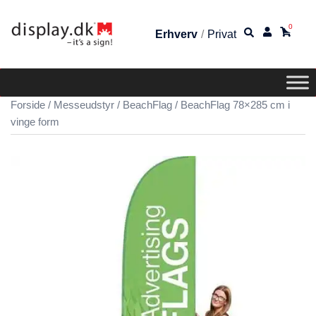
0
Erhverv
/
Privat
Forside
/
Messeudstyr
/
BeachFlag
/ BeachFlag 78×285 cm i
vinge form