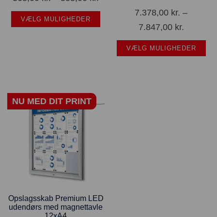
7.378,00
kr.
–
VÆLG MULIGHEDER
7.847,00
kr.
VÆLG MULIGHEDER
NU MED DIT PRINT
Opslagsskab Premium LED
udendørs med magnettavle
12xA4