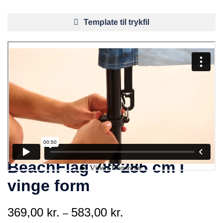
Template til trykfil
BeachFlag 78×285 cm i
vinge form
369,00
kr.
583,00
kr.
–