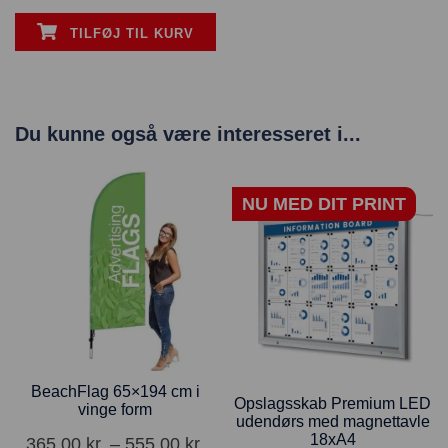
TILFØJ TIL KURV
Du kunne også være interesseret i...
NU MED DIT PRINT
BeachFlag 65×194 cm i
Opslagsskab Premium LED
vinge form
udendørs med magnettavle
18xA4
365,00
kr.
–
555,00
kr.