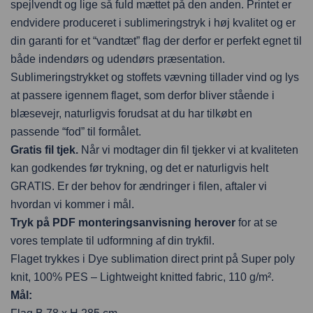
spejlvendt og lige så fuld mættet på den anden. Printet er
endvidere produceret i sublimeringstryk i høj kvalitet og er
din garanti for et “vandtæt” flag der derfor er perfekt egnet til
både indendørs og udendørs præsentation.
Sublimeringstrykket og stoffets vævning tillader vind og lys
at passere igennem flaget, som derfor bliver stående i
blæsevejr, naturligvis forudsat at du har tilkøbt en
passende “fod” til formålet.
Gratis fil tjek.
Når vi modtager din fil tjekker vi at kvaliteten
kan godkendes før trykning, og det er naturligvis helt
GRATIS. Er der behov for ændringer i filen, aftaler vi
hvordan vi kommer i mål.
Tryk på PDF monteringsanvisning herover
for at se
vores template til udformning af din trykfil.
Flaget trykkes i Dye sublimation direct print på Super poly
knit, 100% PES – Lightweight knitted fabric, 110 g/m².
Mål: