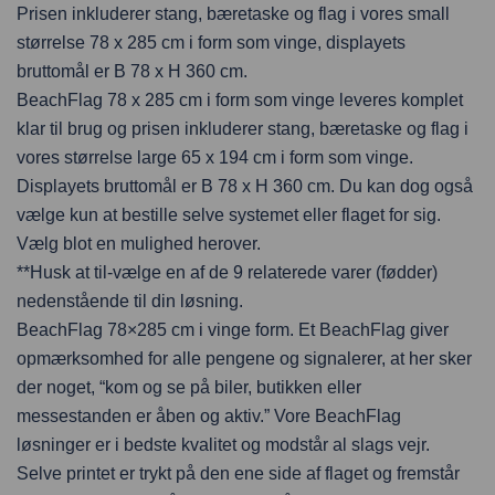
Prisen inkluderer stang, bæretaske og flag i vores small
størrelse 78 x 285 cm i form som vinge, displayets
bruttomål er B 78 x H 360 cm.
BeachFlag 78 x 285 cm i form som vinge leveres komplet
klar til brug og prisen inkluderer stang, bæretaske og flag i
vores størrelse large 65 x 194 cm i form som vinge.
Displayets bruttomål er B 78 x H 360 cm. Du kan dog også
vælge kun at bestille selve systemet eller flaget for sig.
Vælg blot en mulighed herover.
**Husk at til-vælge en af de 9 relaterede varer (fødder)
nedenstående til din løsning.
BeachFlag 78×285 cm i vinge form. Et BeachFlag giver
opmærksomhed for alle pengene og signalerer, at her sker
der noget, “kom og se på biler, butikken eller
messestanden er åben og aktiv.” Vore BeachFlag
løsninger er i bedste kvalitet og modstår al slags vejr.
Selve printet er trykt på den ene side af flaget og fremstår