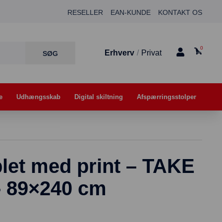
RESELLER
EAN-KUNDE
KONTAKT OS
0
Erhverv
/
Privat
e
Udhængsskab
Digital skiltning
Afspærringsstolper
et med print – TAKE
89×240 cm