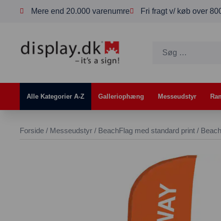
Mere end 20.000 varenumre
Fri fragt v/ køb over 8
Alle Kategorier A-Z
Galleriophæng
Messeudstyr
Ra
Forside
/
Messeudstyr
/
BeachFlag med standard print
/ Beac