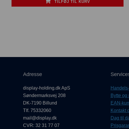
TILFØJ TIL KURV
Adresse
Service
display-holding.dk ApS
Handels- 
Søndermarksvej 208
Bytte og 
DK-7190 Billund
EAN-kund
Tlf. 75332060
Kontakt d
mail@display.dk
Dag til d
CVR: 32 31 77 07
Prisgaran