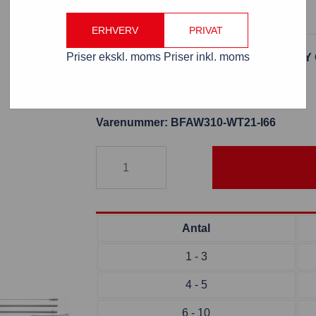
ERHVERV
PRIVAT
Priser ekskl. moms
Priser inkl. moms
BeachFlag komplet med print
TAKE AWAY
89×240 cm
Varenummer: BFAW310-WT21-I66
Antal
1 - 3
4 - 5
6 - 10