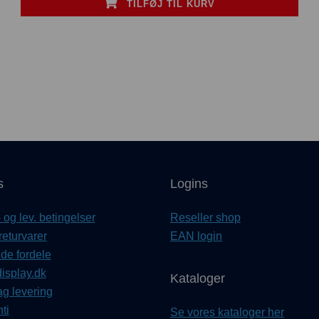
TILFØJ TIL KURV
s
Logins
og lev. betingelser
Reseller shop
returvarer
EAN login
e fordele
isplay.dk
Kataloger
ag levering
ti
Se vores kataloger her