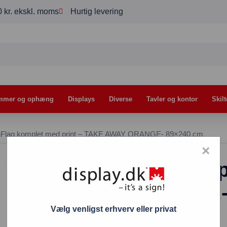
00 kr. ekskl. moms
Hurtig levering
mmer og ophæng
Displays
Diverse
Tavler og kontor
Skilt
hFlag komplet med print – TAKE AWAY ORANGE- 89×240 cm
×
BeachFlag kompl
AWAY ORANGE- 
Vælg venligst erhverv eller privat
699,00
kr.