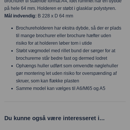
brochurer til stående format A4, idet rummet har en dybde
på hele 64 mm. Holderen er støbt i glasklar polystyren.
Mål indvendig:
B 228 x D 64 mm
Brochureholderen har ekstra dybde, så der er plads
til mange brochurer eller brochure hæfter uden
risiko for at holderen løber tom i utide
Støbt vægmodel med rillet bund der sørger for at
brochurerne står bedre fast og dermed lodret
Ophængs huller udført som omvendte nøglehuller
gør montering let uden risiko for overspænding af
skruer, som kan flække plasten
Samme model kan vælges til A6/M65 og A5
Du kunne også være interesseret i...