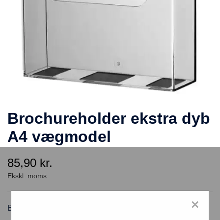
Brochureholder ekstra dyb
A4 vægmodel
85,90
kr.
×
Brochureholder ekstra dyb A4 vægmodel