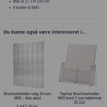
Mål: B 27 x H 143 cm
6 hylder til M65
Du kunne også være interesseret i...
Brochureholder væg 24 rum
Taymar Brochureholder
M65 – klar akryl
M65 bord 2 rum højformat
2C112
3.447,00
kr.