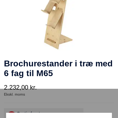
Brochurestander i træ med
6 fag til M65
2.232,00
kr.
Gratis fragt