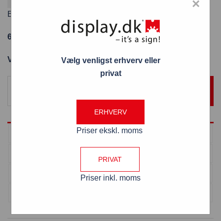
×
Fordi varen koster over 800 kr. ekskl. moms
Brochurestander i træ med
6 fag M65 høj
Varenummer: BHKF6xM65
Vælg venligst erhverv eller
privat
TILFØJ TIL KURV
ERHVERV
Priser ekskl. moms
Antal
Pris pr. stk
1 - 3
2.232,00
kr.
PRIVAT
4 - 5
2.158,00
kr.
Priser inkl. moms
> 6
2.083,00
kr.