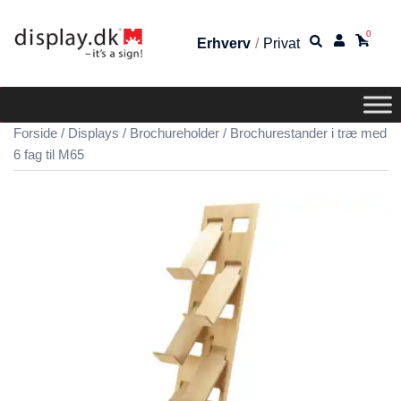
0
Erhverv
/
Privat
Forside
/
Displays
/
Brochureholder
/ Brochurestander i træ med
6 fag til M65