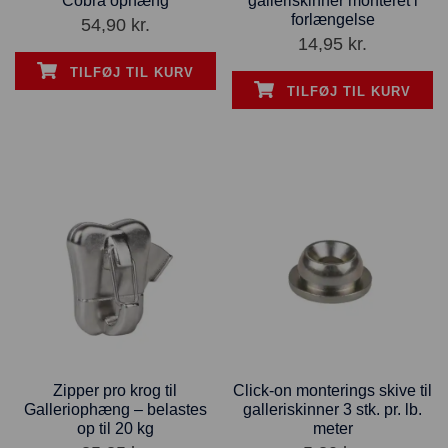
Cobra ophæng
galleriskinner monteret i
forlængelse
54,90
kr.
14,95
kr.
TILFØJ TIL KURV
TILFØJ TIL KURV
Zipper pro krog til
Click-on monterings skive til
Galleriophæng – belastes
galleriskinner 3 stk. pr. lb.
op til 20 kg
meter