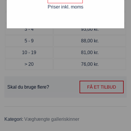
Antal
Pris pr. stk
Priser inkl. moms
1 - 2
96,00
kr.
3 - 4
93,00
kr.
5 - 9
88,00
kr.
10 - 19
81,00
kr.
> 20
76,00
kr.
Skal du bruge flere?
FÅ ET TILBUD
Kategori:
Væghængte galleriskinner