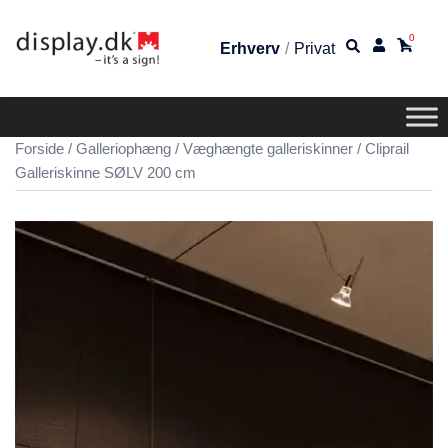
0
Erhverv
/
Privat
Forside
/
Galleriophæng
/
Væghængte galleriskinner
/ Cliprail
Galleriskinne SØLV 200 cm