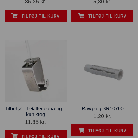
35,35
kr.
5,30
kr.
TILFØJ TIL KURV
TILFØJ TIL KURV
Tilbehør til Galleriophæng –
Rawplug SR50700
kun krog
1,20
kr.
11,85
kr.
TILFØJ TIL KURV
TILFØJ TIL KURV