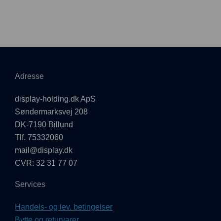
Adresse
display-holding.dk ApS
Søndermarksvej 208
DK-7190 Billund
Tlf. 75332060
mail@display.dk
CVR: 32 31 77 07
Services
Handels- og lev. betingelser
Bytte og returvarer