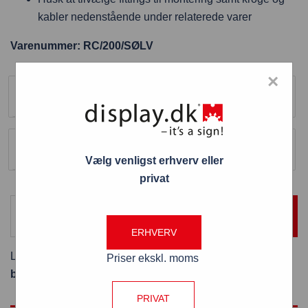
kabler nedenstående under relaterede varer
Varenummer: RC/200/SØLV
Farve
×
Sølv
Længde
200 cm
Vælg venligst erhverv eller
privat
TILFØJ TIL KURV
ERHVERV
Levering:
Er på lager og leveres næste hverdag ved
Priser ekskl. moms
bestilling inden kl. 13:00
PRIVAT