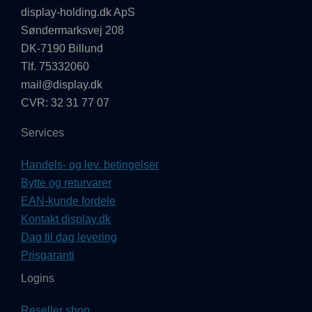
display-holding.dk ApS
Søndermarksvej 208
DK-7190 Billund
Tlf. 75332060
mail@display.dk
CVR: 32 31 77 07
Services
Handels- og lev. betingelser
Bytte og returvarer
EAN-kunde fordele
Kontakt display.dk
Dag til dag levering
Prisgaranti
Logins
Reseller shop