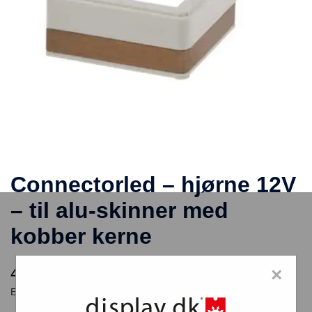
Connectorled – hjørne 12V
– til alu-skinner med
kobber kerne
47,25
kr.
×