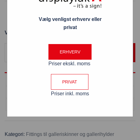
Connectorled – hjørne 12V – til alu-skinner med
Vælg venligst erhverv eller
kobber kerne
privat
Varenummer: VF50100
ERHVERV
TILFØJ TIL KURV
Priser ekskl. moms
Antal
Pris pr. stk
PRIVAT
1 - 9
47,25
kr.
Priser inkl. moms
> 10
34,65
kr.
Kategori:
Fittings til galleriskinner og gallerihylder