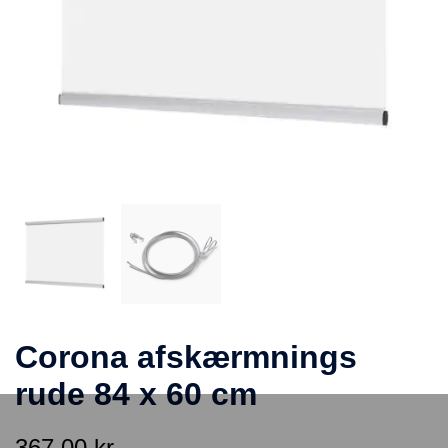
Corona afskærmnings
rude 84 x 60 cm
367,00
kr.