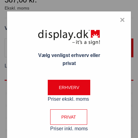
×
Varenummer: Safe screen 84 x 60 cm
TILFØJ TIL KURV
Vælg venligst erhverv eller
privat
Levering:
2 - 3 hverdage
Antal
Pris pr. stk
ERHVERV
Priser ekskl. moms
1 - 2
367,00
kr.
3 - 4
354,00
kr.
PRIVAT
5 - 9
339,00
kr.
Priser inkl. moms
> 10
335,00
kr.