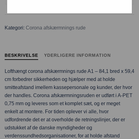
Kategori:
Corona afskærmnings rude
BESKRIVELSE
YDERLIGERE INFORMATION
Lofthængt corona afskærmnings rude A1 – 84,1 bred x 59,4
cm forbedrer sikkerheden og hjælper med at holde
smitteafstand imellem kassepersonale og kunder, der hvor
der handles. Corona afskærmningsruden er udført i A-PET
0,75 mm og leveres som et komplet sæt, og er meget
enkelt at montere. For tiden oplever vi alle, hvor
udfordrende det er at overholde de retningslinjer, der er
udstukket af de danske myndigheder og
verdenssundhedsorganisationer, for at holde afstand