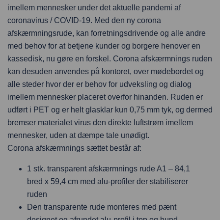
imellem mennesker under det aktuelle pandemi af
coronavirus / COVID-19. Med den ny corona
afskærmningsrude, kan forretningsdrivende og alle andre
med behov for at betjene kunder og borgere henover en
kassedisk, nu gøre en forskel. Corona afskærmnings ruden
kan desuden anvendes på kontoret, over mødebordet og
alle steder hvor der er behov for udveksling og dialog
imellem mennesker placeret overfor hinanden. Ruden er
udført i PET og er helt glasklar kun 0,75 mm tyk, og dermed
bremser materialet virus den direkte luftstrøm imellem
mennesker, uden at dæmpe tale unødigt.
Corona afskærmnings sættet består af:
1 stk. transparent afskærmnings rude A1 – 84,1
bred x 59,4 cm med alu-profiler der stabiliserer
ruden
Den transparente rude monteres med pænt
designet og afrundet alu-profil i top og bund