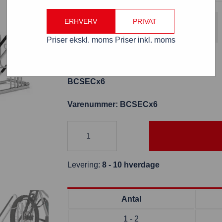
Gratis fragt
ERHVERV
PRIVAT
Fordi varen koster over 800 kr. ekskl. moms
Priser ekskl. moms
Priser inkl. moms
Cykelstativ SECURITY til 6 cykler
BCSECx6
Varenummer: BCSECx6
Levering:
8 - 10 hverdage
Antal
1 - 2