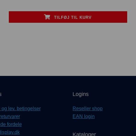
TILFØJ TIL KURV
s
Logins
og lev. betingelser
Reseller shop
returvarer
EAN login
e fordele
isplay.dk
Kataloger