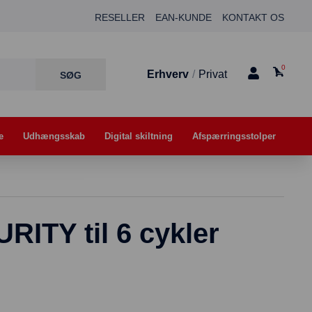
RESELLER
EAN-KUNDE
KONTAKT OS
0
Erhverv
/
Privat
e
Udhængsskab
Digital skiltning
Afspærringsstolper
RITY til 6 cykler