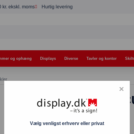
00 kr. ekskl. moms
Hurtig levering
mmer og ophæng
Displays
Diverse
Tavler og kontor
Skilt
kler
×
Cykelstativ SECU
9.809,00
kr.
Vælg venligst erhverv eller privat