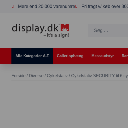
Mere end 20.000 varenumre
Fri fragt v/ køb over 8
Alle Kategorier A-Z
Galleriophæng
Messeudstyr
Ra
Forside
/
Diverse
/
Cykelstativ
/ Cykelstativ SECURITY til 6 cy