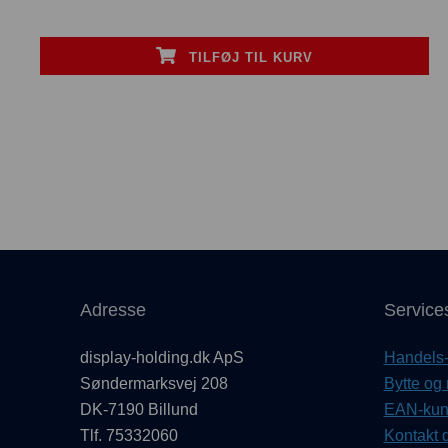
TILFØJ TIL KURV
Adresse
Service
display-holding.dk ApS
Handels- 
Søndermarksvej 208
Bytte og 
DK-7190 Billund
EAN-kund
Tlf. 75332060
Kontakt d