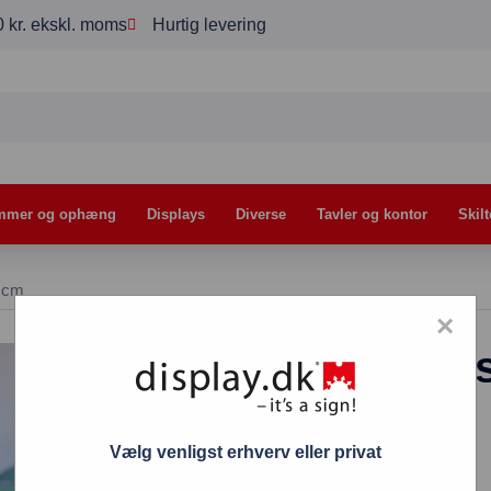
00 kr. ekskl. moms
Hurtig levering
mmer og ophæng
Displays
Diverse
Tavler og kontor
Skilt
0 cm
×
Halvkuppel tran
398,00
kr.
Vælg venligst erhverv eller privat