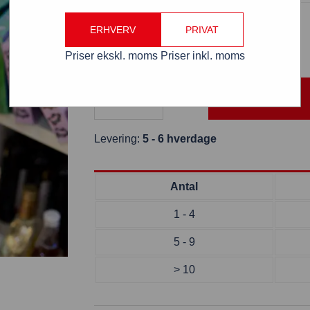
Halvkuppel transparent Ø 20 cm
ERHVERV
PRIVAT
Varenummer: HKT20
Priser ekskl. moms
Priser inkl. moms
Levering:
5 - 6 hverdage
Antal
1 - 4
5 - 9
> 10