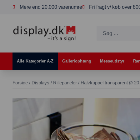
Mere end 20.000 varenumre
Fri fragt v/ køb over 8
Alle Kategorier A-Z
Galleriophæng
Messeudstyr
Ra
Forside
/
Displays
/
Rillepaneler
/ Halvkuppel transparent Ø 2