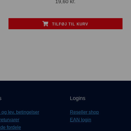
19,60
kr.
TILFØJ TIL KURV
s
Logins
og lev. betingelser
Reseller shop
returvarer
EAN login
e fordele