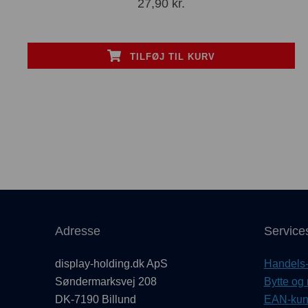
27,90
kr.
TILFØJ TIL KURV
Adresse
Service
display-holding.dk ApS
Handels- 
Søndermarksvej 208
Bytte og 
DK-7190 Billund
EAN-kund