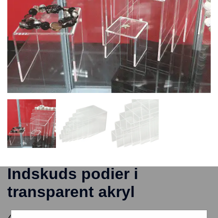
Indskuds podier i
transparent akryl
448,00
kr.