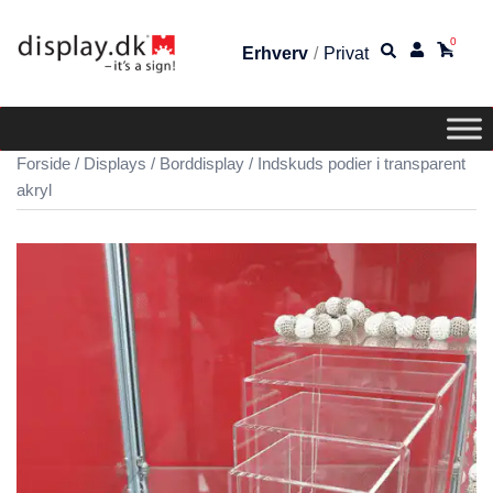
0
Erhverv
/
Privat
Forside
/
Displays
/
Borddisplay
/ Indskuds podier i transparent
akryl