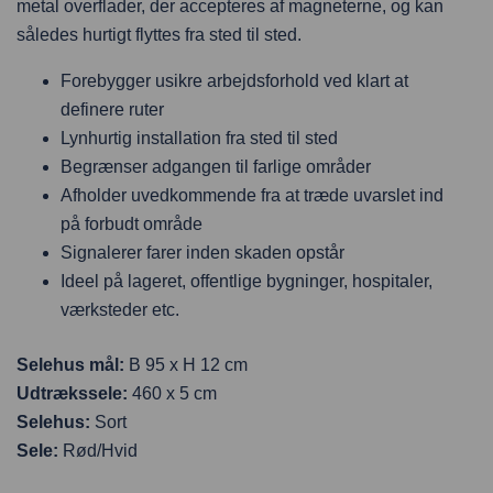
metal overflader, der accepteres af magneterne, og kan
således hurtigt flyttes fra sted til sted.
Forebygger usikre arbejdsforhold ved klart at
definere ruter
Lynhurtig installation fra sted til sted
Begrænser adgangen til farlige områder
Afholder uvedkommende fra at træde uvarslet ind
på forbudt område
Signalerer farer inden skaden opstår
Ideel på lageret, offentlige bygninger, hospitaler,
værksteder etc.
Selehus mål:
B 95 x H 12 cm
Udtrækssele:
460 x 5 cm
Selehus:
Sort
Sele:
Rød/Hvid