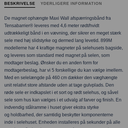
BESKRIVELSE
YDERLIGERE INFORMATION
De magnet ophængte Maxi Wall afspærringsbånd fra
Tensabarrier® leveres med 4,6 meter rødt/hvidt
udtrækkeligt bånd i en vævning, der sikrer en meget stærk
sele med høj slidstyrke og dermed lang levetid. 899M
modellerne har 4 kraftige magneter på selehusets bagside,
og leveres som standard med magnet på selen, som
modtager beslag. Ønsker du en anden form for
modtagerbeslag, har vi 5 forskellige du kan vælge imellem.
Med en selelængde på 460 cm dækker den væghængte
unit relativt store afstande uden at tage gulvplads. Den
røde sele er indkapslet i et sort og rødt selehus, og såvel
sele som hus kan vælges i et udvalg af farver og finish. En
indvendig stålramme i huset giver ekstra styrke
og holdbarhed, der samtidig beskytter komponenterne
inde i selehuset. Enheden installeres på sekunder på alle