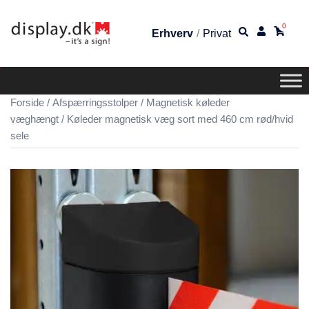
0
Erhverv
/
Privat
Forside
/
Afspærringsstolper
/
Magnetisk køleder
væghængt
/ Køleder magnetisk væg sort med 460 cm rød/hvid
sele