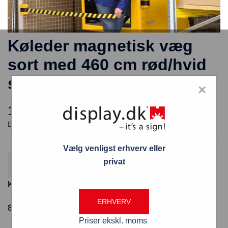
Køleder magnetisk væg
sort med 460 cm rød/hvid
sele
×
1.235,00
kr.
Vælg venligst erhverv eller
Gratis fragt
privat
Fordi varen koster over 800 kr. ekskl. moms
Køleder magnetisk væg sort med 460 cm rød/hvid sele
ERHVERV
899MAG-460/SORT/RØD-HVID
Priser ekskl. moms