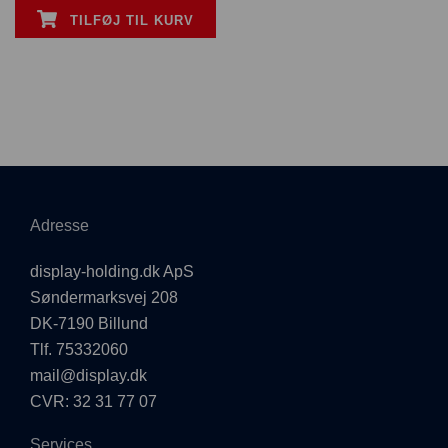
TILFØJ TIL KURV
Adresse
display-holding.dk ApS
Søndermarksvej 208
DK-7190 Billund
Tlf. 75332060
mail@display.dk
CVR: 32 31 77 07
Services