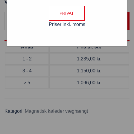
Varenummer: 899MAG-460/SORT/RØD-HVID
PRIVAT
TILFØJ TIL KURV
Priser inkl. moms
Antal
Pris pr. stk
1 - 2
1.235,00
kr.
3 - 4
1.150,00
kr.
> 5
1.096,00
kr.
Kategori:
Magnetisk køleder væghængt