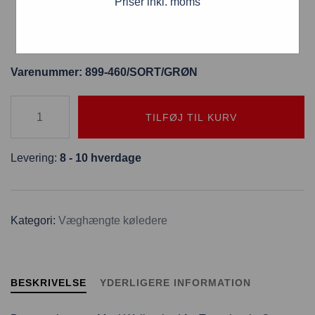
Priser inkl. moms
Ideel til forlystelsescentre, i indkøbscentret,
lagerbygninger, offentlige pladser og bygninger,
hospitaler etc.
Varenummer: 899-460/SORT/GRØN
TILFØJ TIL KURV
Levering:
8 - 10 hverdage
Kategori:
Væghængte køledere
BESKRIVELSE
YDERLIGERE INFORMATION