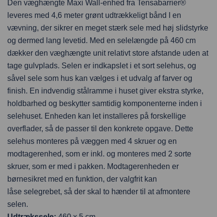
Den væghængte Maxi Wall-enhed fra Tensabarrier®
leveres med 4,6 meter grønt udtrækkeligt bånd I en
vævning, der sikrer en meget stærk sele med høj slidstyrke
og dermed lang levetid. Med en selelængde på 460 cm
dækker den væghængte unit relativt store afstande uden at
tage gulvplads. Selen er indkapslet i et sort selehus, og
såvel sele som hus kan vælges i et udvalg af farver og
finish. En indvendig stålramme i huset giver ekstra styrke,
holdbarhed og beskytter samtidig komponenterne inden i
selehuset. Enheden kan let installeres på forskellige
overflader, så de passer til den konkrete opgave. Dette
selehus monteres på væggen med 4 skruer og en
modtagerenhed, som er inkl. og monteres med 2 sorte
skruer, som er med i pakken. Modtagerenheden er
børnesikret med en funktion, der valgfrit kan
låse selegrebet, så der skal to hænder til at afmontere
selen.
Udtrækssele:
460 x 5 cm