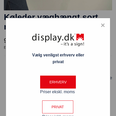
Køleder væghængt sort
×
med 460 cm grøn sele
998,00
kr.
Vælg venligst erhverv eller
privat
Køleder væghængt sort med 460 cm grøn sele
899-460/SORT/GRØN
Forebygger usikre arbejdsforhold ved klart at definere
ERHVERV
ruter
Begrænser adgangen til farlige områder
Priser ekskl. moms
Afholder uvedkommende fra at træde uvarslet ind
på forbudt område
PRIVAT
Signalerer farer inden skaden opstår