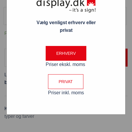
Farve
Gul
Vælg venligst erhverv eller
privat
På lager
ERHVERV
TILFØJ TIL KURV
Priser ekskl. moms
Levering:
Er på lager og leveres næste hverdag ved
PRIVAT
bestilling inden kl. 13:00
Priser inkl. moms
Kategorier:
Kridt marker penne
,
Kridtmarker penne alle
typer og farver