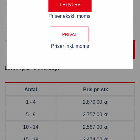
ERHVERV
Enkelt / Dobbelt
Priser ekskl. moms
Dobbelt siddet / lofthængt
PRIVAT
Priser inkl. moms
TILFØJ TIL KURV
Levering:
2 - 3 hverdage
Antal
Pris pr. stk
1 - 4
2.870,00
kr.
5 - 9
2.757,00
kr.
10 - 14
2.587,00
kr.
15 - 19
2.474,00
kr.