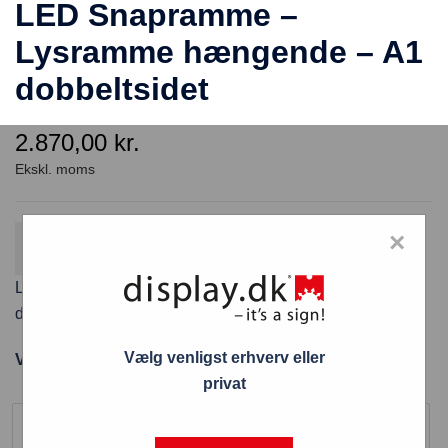
LED Snapramme –
Lysramme hængende – A1
dobbeltsidet
2.870,00
kr.
×
Gratis fragt
Fordi varen koster over 800 kr. ekskl. moms
LED Snapramme – Lysramme hængende – A1
dobbeltsidet
Vælg venligst erhverv eller
Varenummer: PLEDA1G30D
privat
Størrelse
A1 (594 x 841 mm)