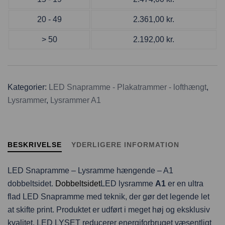
20 - 49
2.361,00
kr.
> 50
2.192,00
kr.
Kategorier:
LED Snapramme - Plakatrammer - lofthængt
,
Lysrammer
,
Lysrammer A1
BESKRIVELSE
YDERLIGERE INFORMATION
LED Snapramme – Lysramme hængende – A1
dobbeltsidet.
Dobbeltsidet
LED lysramme
A1
er en ultra
flad LED Snapramme med teknik, der gør det legende let
at skifte print. Produktet er udført i meget høj og eksklusiv
kvalitet. LED LYSET reducerer energiforbruget væsentligt