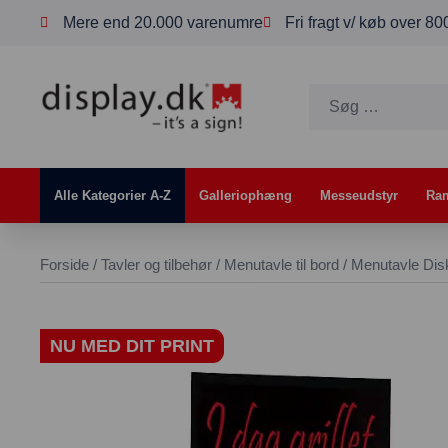
Mere end 20.000 varenumre
Fri fragt v/ køb over 8
Alle Kategorier A-Z
Galleriophæng
Messeudstyr
Ra
Forside
/
Tavler og tilbehør
/
Menutavle til bord
/ Menutavle Dis
NU MED DIT PRINT