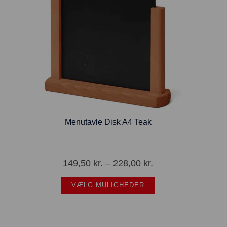
Menutavle Disk A4 Teak
149,50
kr.
–
228,00
kr.
VÆLG MULIGHEDER