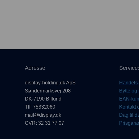
Adresse
Service
display-holding.dk ApS
Handels- 
Søndermarksvej 208
Bytte og 
DK-7190 Billund
EAN-kund
Tlf. 75332060
Kontakt d
mail@display.dk
Dag til d
CVR: 32 31 77 07
Prisgaran