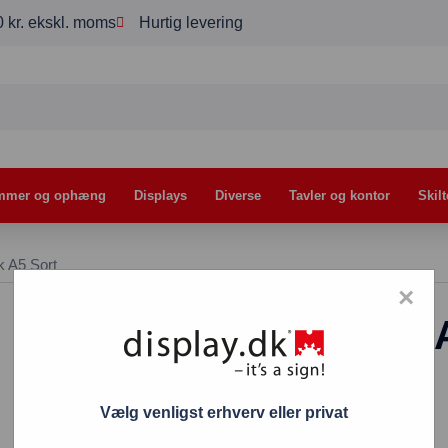
00 kr. ekskl. moms
Hurtig levering
mmer og ophæng
Displays
Diverse
Tavler og kontor
Skilt
k A5 Sort
×
Menutavle Disk 
119,00
kr.
198,00
kr.
–
Vælg venligst erhverv eller privat