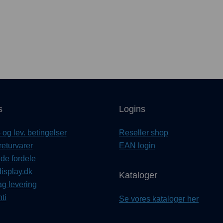
s
Logins
og lev. betingelser
Reseller shop
returvarer
EAN login
e fordele
isplay.dk
Kataloger
ag levering
ti
Se vores kataloger her