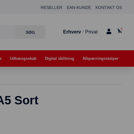
RESELLER
EAN-KUNDE
KONTAKT OS
0
Erhverv
/
Privat
e
Udhængsskab
Digital skiltning
Afspærringsstolper
A5 Sort