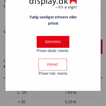
Vælg venligst erhverv eller
Minirail kombi slutkappe / hjørnestykke GRÅ
privat
Varenummer: RY30200
ERHVERV
TILFØJ TIL KURV
Priser ekskl. moms
Levering:
Er på lager og leveres næste hverdag ved
PRIVAT
bestilling inden kl. 13:00
Priser inkl. moms
Antal
Pris pr. stk
1 - 19
7,65
kr.
> 20
5,10
kr.