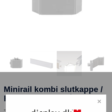
Minirail kombi slutkappe /
hjørnestykke GRÅ
×
7,65
kr.