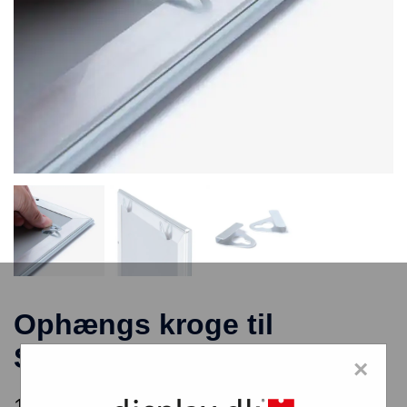
Ophængs kroge til
Snaprammer
×
10,80
kr.