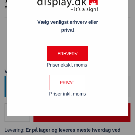
Vælg venligst erhverv eller
Ophængs kroge til Snaprammer
privat
Leveres i sæt med to stk. med “nøglehul”
Enkel og hurtig montering af snapramme
Velegnet til alle aluminiums snapramme design
ERHVERV
Prisen indeholder 2 metalkroge med nøglehul
Priser ekskl. moms
Varenummer: HHSR
This product has minimum quantity 10 and maximum
PRIVAT
quantity .
Priser inkl. moms
TILFØJ TIL KURV
Levering:
Er på lager og leveres næste hverdag ved