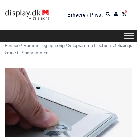
0
Erhverv
/
Privat
Forside
/
Rammer og ophæng
/
Snapramme tilbehør
/ Ophængs
kroge til Snaprammer