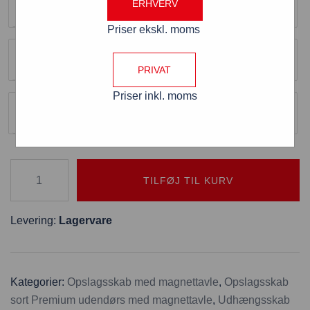
ERHVERV
18 x A4
Priser ekskl. moms
Farve
Sort
PRIVAT
Med eller uden LED
Priser inkl. moms
Uden lys
TILFØJ TIL KURV
Levering:
Lagervare
Kategorier:
Opslagsskab med magnettavle
,
Opslagsskab
sort Premium udendørs med magnettavle
,
Udhængsskab