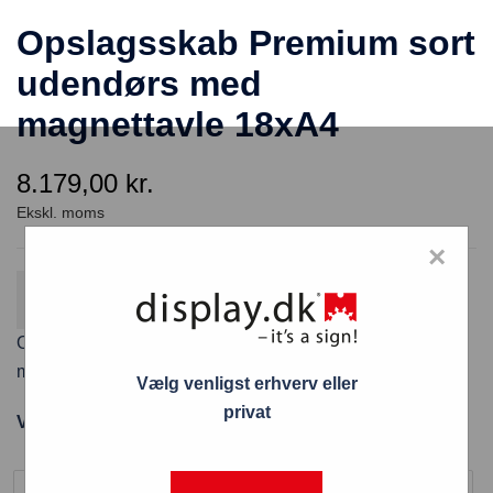
Opslagsskab Premium sort
udendørs med
magnettavle 18xA4
8.179,00
kr.
×
Gratis fragt
Fordi varen koster over 800 kr. ekskl. moms
Opslagsskab Premium sort udendørs med
magnettavle
18 x A4
Vælg venligst erhverv eller
privat
Varenummer: SCT18xA4PHC9005
Størrelse