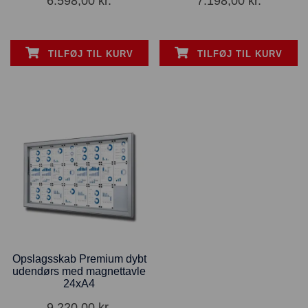
6.598,00
kr.
7.198,00
kr.
TILFØJ TIL KURV
TILFØJ TIL KURV
Opslagsskab Premium dybt
udendørs med magnettavle
24xA4
9.220,00
kr.