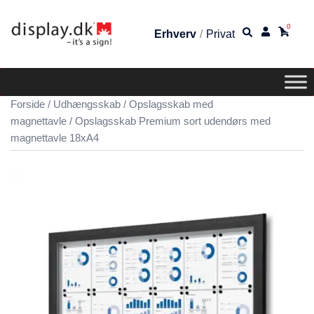
0
Erhverv
/
Privat
Forside
/
Udhængsskab
/
Opslagsskab med
magnettavle
/ Opslagsskab Premium sort udendørs med
magnettavle 18xA4