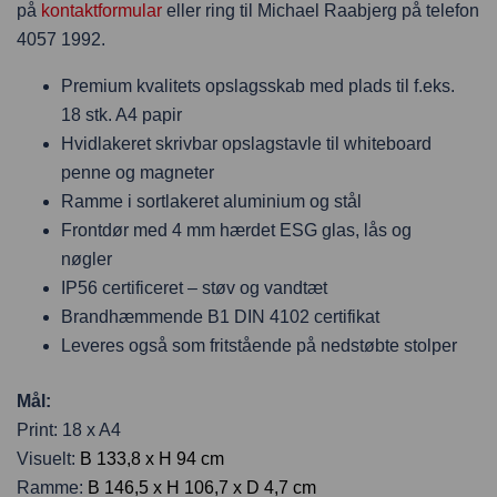
på
kontaktformular
eller ring til Michael Raabjerg på telefon
4057 1992.
Premium kvalitets opslagsskab med plads til f.eks.
18 stk. A4 papir
Hvidlakeret skrivbar opslagstavle til whiteboard
penne og magneter
Ramme i sortlakeret aluminium og stål
Frontdør med 4 mm hærdet ESG glas, lås og
nøgler
IP56 certificeret – støv og vandtæt
Brandhæmmende B1 DIN 4102 certifikat
Leveres også som fritstående på nedstøbte stolper
Mål:
Print: 18 x A4
Visuelt:
B 133,8 x H 94 cm
Ramme:
B 146,5 x H 106,7 x D 4,7 cm