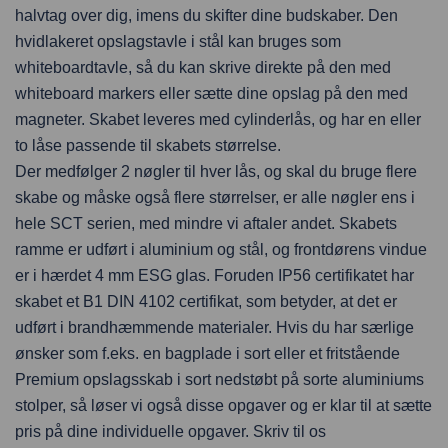
halvtag over dig, imens du skifter dine budskaber. Den
hvidlakeret opslagstavle i stål kan bruges som
whiteboardtavle, så du kan skrive direkte på den med
whiteboard markers eller sætte dine opslag på den med
magneter. Skabet leveres med cylinderlås, og har en eller
to låse passende til skabets størrelse.
Der medfølger 2 nøgler til hver lås, og skal du bruge flere
skabe og måske også flere størrelser, er alle nøgler ens i
hele SCT serien, med mindre vi aftaler andet. Skabets
ramme er udført i aluminium og stål, og frontdørens vindue
er i hærdet 4 mm ESG glas. Foruden IP56 certifikatet har
skabet et B1 DIN 4102 certifikat, som betyder, at det er
udført i brandhæmmende materialer. Hvis du har særlige
ønsker som f.eks. en bagplade i sort eller et fritstående
Premium opslagsskab i sort nedstøbt på sorte aluminiums
stolper, så løser vi også disse opgaver og er klar til at sætte
pris på dine individuelle opgaver. Skriv til os