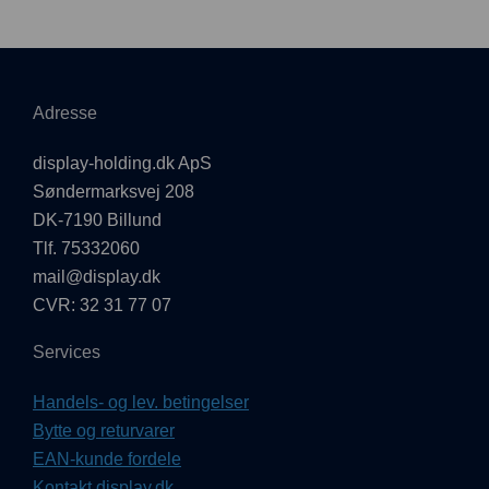
Adresse
display-holding.dk ApS
Søndermarksvej 208
DK-7190 Billund
Tlf. 75332060
mail@display.dk
CVR: 32 31 77 07
Services
Handels- og lev. betingelser
Bytte og returvarer
EAN-kunde fordele
Kontakt display.dk