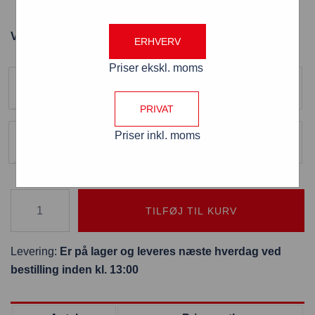
Papergrip 50 cm aluminiums skinne i hvid textur
Varenummer: PG-ALU/HVID-50
ERHVERV
Farve
Priser ekskl. moms
Hvid
PRIVAT
Størrelse
Priser inkl. moms
50 cm
TILFØJ TIL KURV
Levering:
Er på lager og leveres næste hverdag ved
bestilling inden kl. 13:00