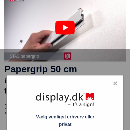
Papergrip 50 cm
aluminiums skinne i hvid
×
textur
105,00
kr.
Vælg venligst erhverv eller
privat