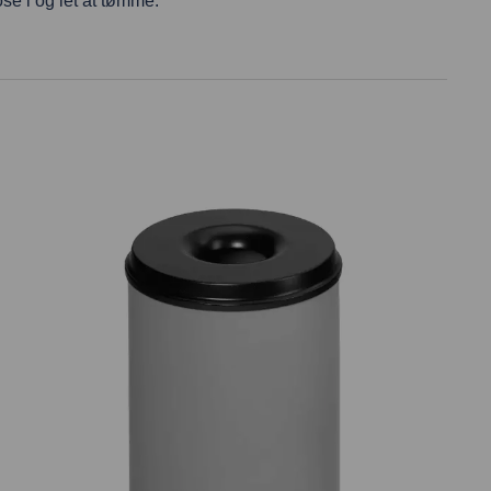
ose i og let at tømme.