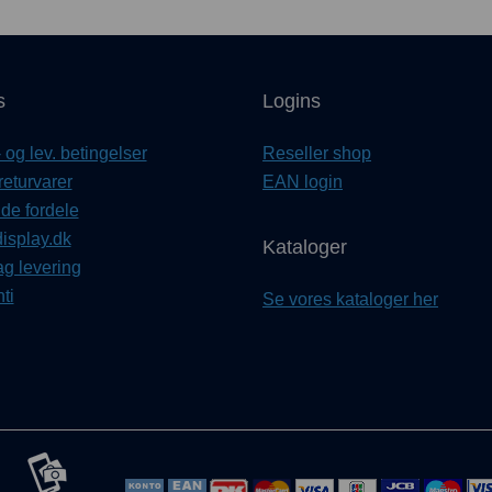
s
Logins
og lev. betingelser
Reseller shop
returvarer
EAN login
e fordele
isplay.dk
Kataloger
ag levering
ti
Se vores kataloger her