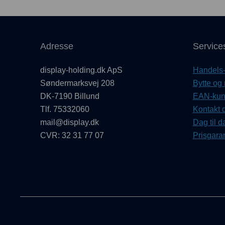
Adresse
Service
display-holding.dk ApS
Handels- 
Søndermarksvej 208
Bytte og 
DK-7190 Billund
EAN-kund
Tlf. 75332060
Kontakt d
mail@display.dk
Dag til d
CVR: 32 31 77 07
Prisgaran