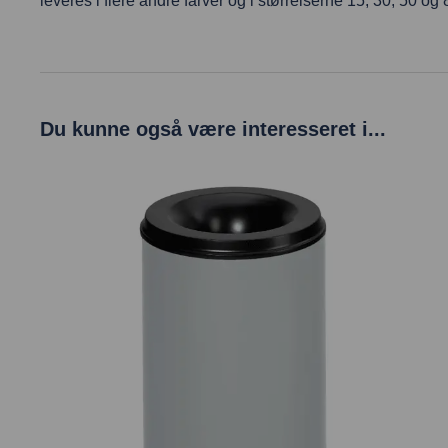
leveres i flere andre farver og i størrelserne 15, 30, 50 og
Du kunne også være interesseret i...