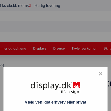
00 kr. ekskl. moms
Hurtig levering
mmer og ophæng
Displays
Diverse
Tavler og kontor
Skilt
001
×
Papirkurv 110 li
1.965,00
kr.
Vælg venligst erhverv eller privat