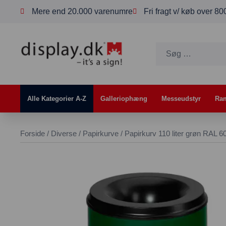
Mere end 20.000 varenumre
Fri fragt v/ køb over 8
Alle Kategorier A-Z
Galleriophæng
Messeudstyr
Ra
Forside
/
Diverse
/
Papirkurve
/ Papirkurv 110 liter grøn RAL 6