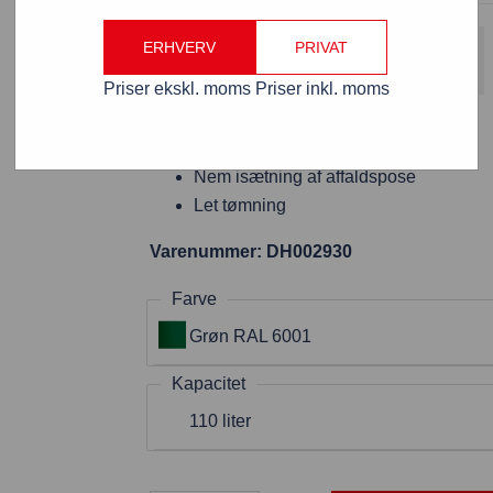
Gratis fragt
ERHVERV
PRIVAT
Fordi varen koster over 800 kr. ekskl. moms
Priser ekskl. moms
Priser inkl. moms
Papirkurv 110 liter grøn RAL 6001
Nem isætning af affaldspose
Let tømning
Varenummer: DH002930
Farve
Grøn RAL 6001
Kapacitet
110 liter