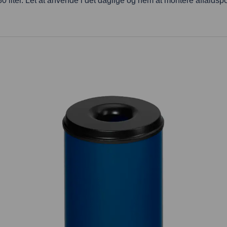
 80 liter. Let at anvende i det daglige og nem at montere affaldsp