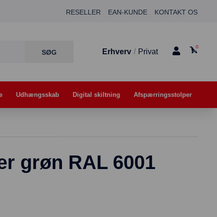
RESELLER
EAN-KUNDE
KONTAKT OS
0
Erhverv
/
Privat
e
Udhængsskab
Digital skiltning
Afspærringsstolper
ter grøn RAL 6001