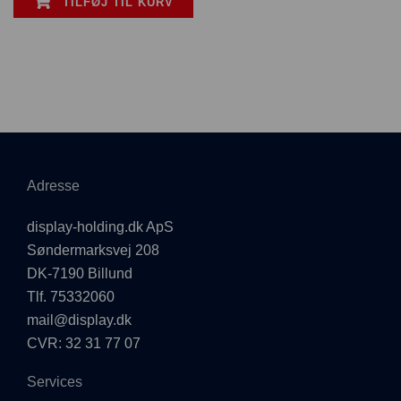
TILFØJ TIL KURV
Adresse
display-holding.dk ApS
Søndermarksvej 208
DK-7190 Billund
Tlf. 75332060
mail@display.dk
CVR: 32 31 77 07
Services