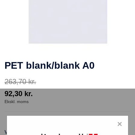
PET blank/blank A0
263,70
kr.
92,30
kr.
PET Glasklar Frontrude A0 #
×
Varenummer: PETBBA0