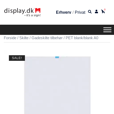
0
Erhverv
/
Privat
Forside
/
Skilte
/
Gadeskilte tilbehør
/ PET blank/blank A0
SALE!