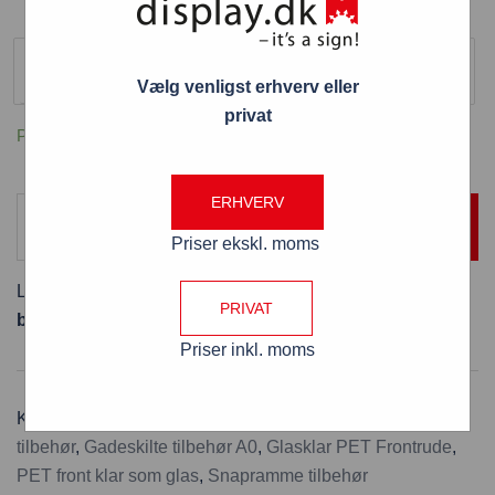
Størrelse
A0 (841 x 1189 mm)
Vælg venligst erhverv eller
privat
På lager
ERHVERV
TILFØJ TIL KURV
Priser ekskl. moms
Levering:
Er på lager og leveres næste hverdag ved
PRIVAT
bestilling inden kl. 13:00
Priser inkl. moms
Kategorier:
A0 Frontplader og tavlefolie
,
Gadeskilte
tilbehør
,
Gadeskilte tilbehør A0
,
Glasklar PET Frontrude
,
PET front klar som glas
,
Snapramme tilbehør