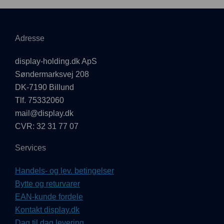
Adresse
display-holding.dk ApS
Søndermarksvej 208
DK-7190 Billund
Tlf. 75332060
mail@display.dk
CVR: 32 31 77 07
Services
Handels- og lev. betingelser
Bytte og returvarer
EAN-kunde fordele
Kontakt display.dk
Dag til dag levering