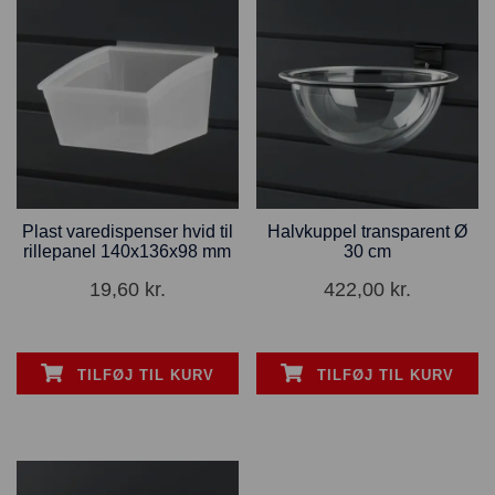
Plast varedispenser hvid til
Halvkuppel transparent Ø
rillepanel 140x136x98 mm
30 cm
19,60
kr.
422,00
kr.
TILFØJ TIL KURV
TILFØJ TIL KURV