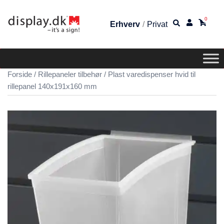
0
Erhverv
/
Privat
Forside
/
Rillepaneler tilbehør
/ Plast varedispenser hvid til
rillepanel 140x191x160 mm