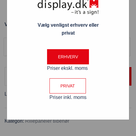
Plast varedispenser hvid til rillepanel 140x191x160
mm
Varenummer: VAREDISP14x19x16/HVID
Vælg venligst erhverv eller
privat
Farve
Hvid
ERHVERV
Priser ekskl. moms
TILFØJ TIL KURV
PRIVAT
Levering:
5 - 6 hverdage
Priser inkl. moms
Kategori:
Rillepaneler tilbehør