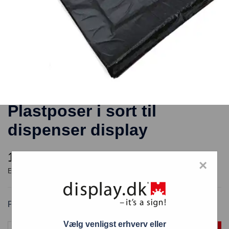
Plastposer i sort til
dispenser display
168,00
kr.
×
Plastposer i sort til dispenser display
Vælg venligst erhverv eller