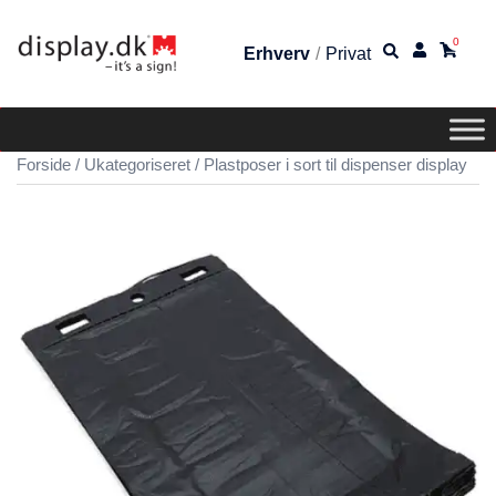
0
Erhverv
/
Privat
Forside
/
Ukategoriseret
/ Plastposer i sort til dispenser display