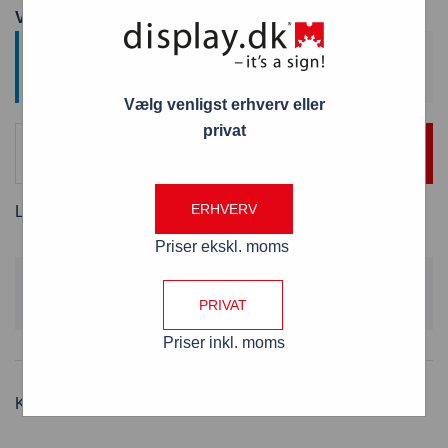
Varenummer: PHT50
This product has minimum quantity 5 and maximum
quantity .
Vælg venligst erhverv eller
privat
TILFØJ TIL KURV
ERHVERV
Levering:
8 - 10 hverdage
Priser ekskl. moms
Skal du bruge flere?
FÅ ET TILBUD
PRIVAT
Priser inkl. moms
Kategori:
Plakatlister