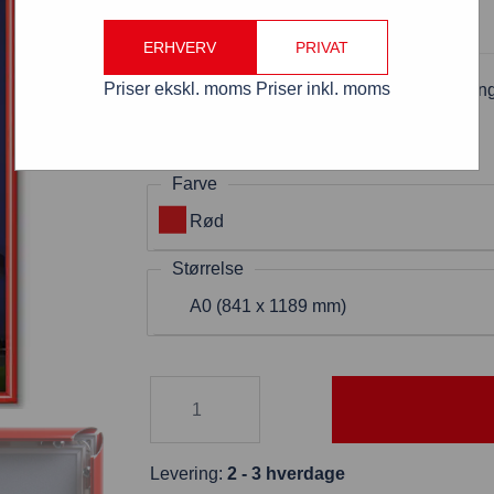
ERHVERV
PRIVAT
Priser ekskl. moms
Priser inkl. moms
Snapramme 25 mm RØD profil i gerin
Varenummer: SRA0G25C3020RØD
Farve
Rød
Størrelse
A0 (841 x 1189 mm)
Levering:
2 - 3 hverdage