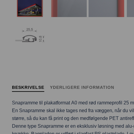
BESKRIVELSE
YDERLIGERE INFORMATION
Snapramme til plakatformat A0 med rød rammeprofil 25 mm
En Snapramme skal ikke tages ned fra væggen, når du vil sk
større, så du kan få print og den medfølgende PET antirefl
Denne type Snapramme er en eksklusiv løsning med alu-ra
knække. Bagpladen er udført i slagfast PS plastplade. Lever