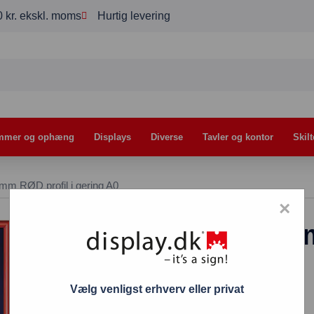
00 kr. ekskl. moms
Hurtig levering
mmer og ophæng
Displays
Diverse
Tavler og kontor
Skilt
m RØD profil i gering A0
×
Snapramme 25 m
gering A0
Vælg venligst erhverv eller privat
788,00
kr.