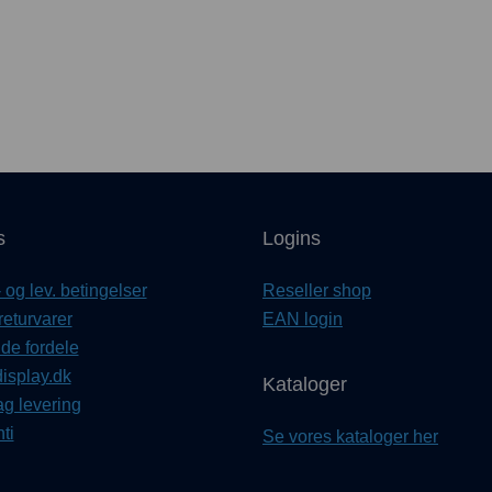
s
Logins
og lev. betingelser
Reseller shop
returvarer
EAN login
e fordele
isplay.dk
Kataloger
ag levering
ti
Se vores kataloger her