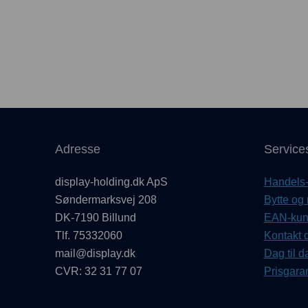
Adresse
Service
display-holding.dk ApS
Handels- 
Søndermarksvej 208
Bytte og 
DK-7190 Billund
EAN-kund
Tlf. 75332060
Kontakt d
mail@display.dk
Dag til d
CVR: 32 31 77 07
Prisgaran