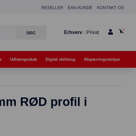
RESELLER
EAN-KUNDE
KONTAKT OS
0
Erhverv
/
Privat
e
Udhængsskab
Digital skiltning
Afspærringsstolper
m RØD profil i