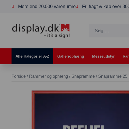
Mere end 20.000 varenumre
Fri fragt v/ køb over 8
Alle Kategorier A-Z
Galleriophæng
Messeudstyr
Ra
Forside
/
Rammer og ophæng
/
Snapramme
/ Snapramme 25 m