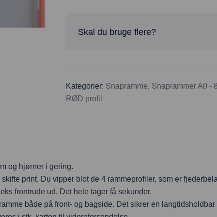
Skal du bruge flere?
Kategorier:
Snapramme
,
Snaprammer A0 - 8
RØD profil
 og hjørner i gering.
ifte print. Du vipper blot de 4 rammeprofiler, som er fjederbel
eks frontrude ud. Det hele tager få sekunder.
mme både på front- og bagside. Det sikrer en langtidsholdbar 
es i stk. karton til videreforsendelse.