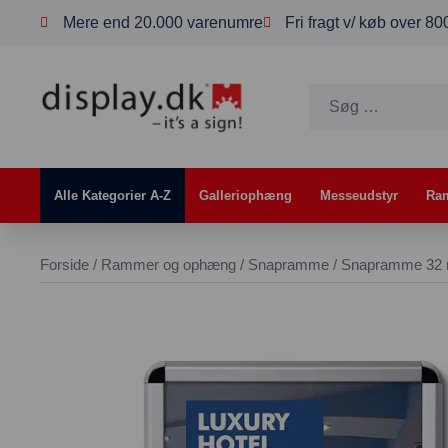
Mere end 20.000 varenumre
Fri fragt v/ køb over 8
Alle Kategorier A-Z
Galleriophæng
Messeudstyr
Ra
Forside
/
Rammer og ophæng
/
Snapramme
/ Snapramme 32 m