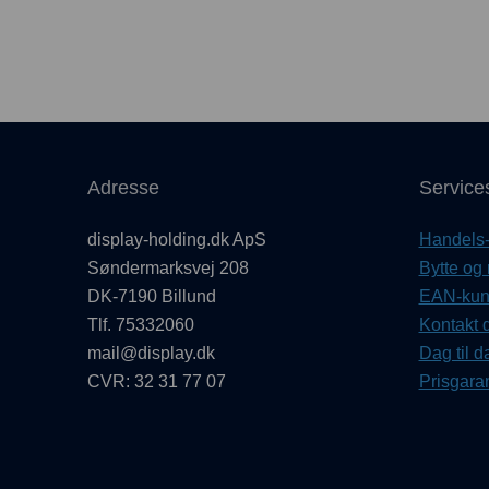
Adresse
Service
display-holding.dk ApS
Handels- 
Søndermarksvej 208
Bytte og 
DK-7190 Billund
EAN-kund
Tlf. 75332060
Kontakt d
mail@display.dk
Dag til d
CVR: 32 31 77 07
Prisgaran