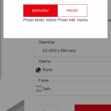
ERHVERV
PRIVAT
Priser ekskl. moms
Priser inkl. moms
Snapramme 32 mm profil med runde hjørne
Varenummer: SRA2R32
Størrelse
A2 (420 x 594 mm)
Hjørne
Rund
Farve
Sølv