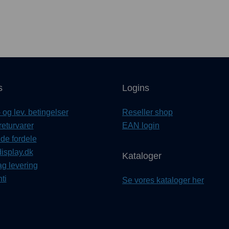
s
Logins
og lev. betingelser
Reseller shop
returvarer
EAN login
e fordele
isplay.dk
Kataloger
ag levering
ti
Se vores kataloger her