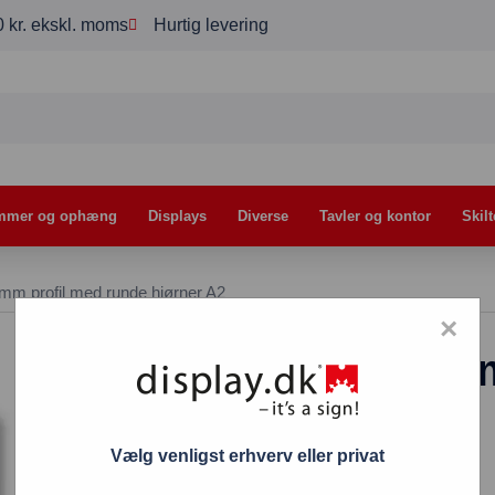
00 kr. ekskl. moms
Hurtig levering
mmer og ophæng
Displays
Diverse
Tavler og kontor
Skilt
m profil med runde hjørner A2
×
Snapramme 32 m
hjørner A2
Vælg venligst erhverv eller privat
188,00
kr.