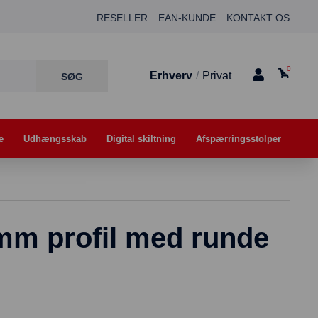
RESELLER
EAN-KUNDE
KONTAKT OS
0
Erhverv
/
Privat
e
Udhængsskab
Digital skiltning
Afspærringsstolper
m profil med runde