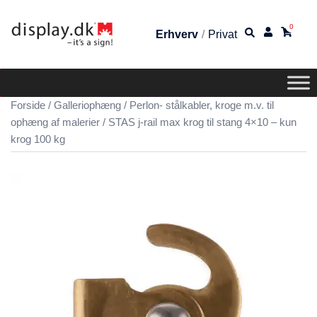
0
Erhverv
/
Privat
Forside
/
Galleriophæng
/
Perlon- stålkabler, kroge m.v. til
ophæng af malerier
/ STAS j-rail max krog til stang 4×10 – kun
krog 100 kg