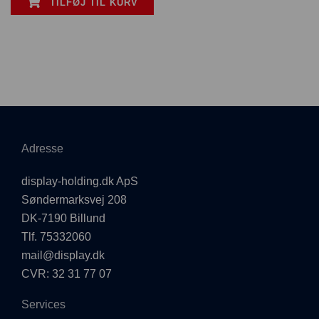
TILFØJ TIL KURV
Adresse
display-holding.dk ApS
Søndermarksvej 208
DK-7190 Billund
Tlf. 75332060
mail@display.dk
CVR: 32 31 77 07
Services