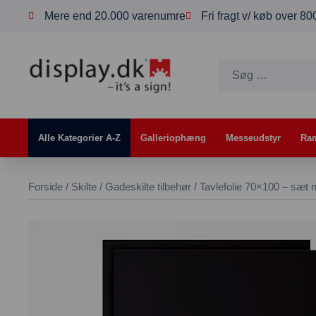
Mere end 20.000 varenumre
Fri fragt v/ køb over 8
Alle Kategorier A-Z
Galleriophæng
Messeudstyr
Ra
Forside
/
Skilte
/
Gadeskilte tilbehør
/ Tavlefolie 70×100 – sæt 