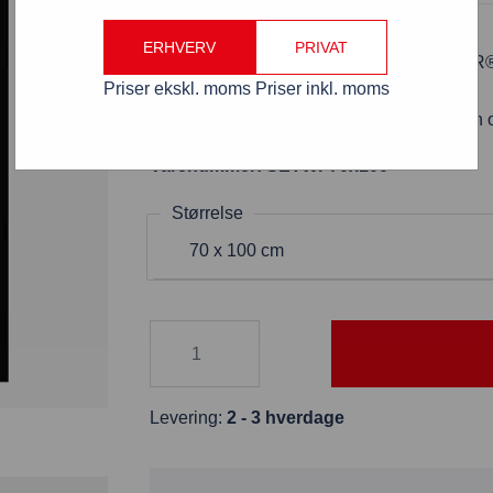
Tavlefolie 70×100 – sæt med 2 stk.
ERHVERV
PRIVAT
Brug dem til A-Boards WINDTALKER
Priser ekskl. moms
Priser inkl. moms
To stk. sorte skrivefolier
Folien er vaskbar og kan bruges igen 
Varenummer: SETWF70x100
Størrelse
70 x 100 cm
Levering:
2 - 3 hverdage