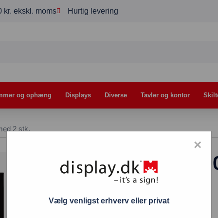
00 kr. ekskl. moms
Hurtig levering
mmer og ophæng
Displays
Diverse
Tavler og kontor
Skilt
med 2 stk.
×
Tavlefolie 70×10
229,70
kr.
Vælg venligst erhverv eller privat