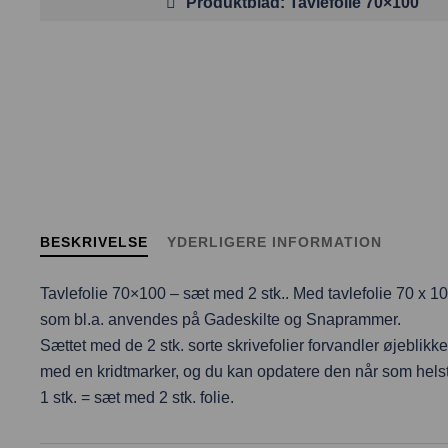
Produktblad: Tavlefolie 70×100
BESKRIVELSE
YDERLIGERE INFORMATION
Tavlefolie 70×100 – sæt med 2 stk.. Med tavlefolie 70 x 10
som bl.a. anvendes på Gadeskilte og Snaprammer.
Sættet med de 2 stk. sorte skrivefolier forvandler øjeblikk
med en kridtmarker, og du kan opdatere den når som helst.
1 stk. = sæt med 2 stk. folie.