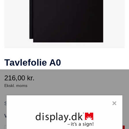
Tavlefolie A0
216,00
kr.
×
Skriv selv folie, tavlefolie A0
Varenummer: SETWFA0