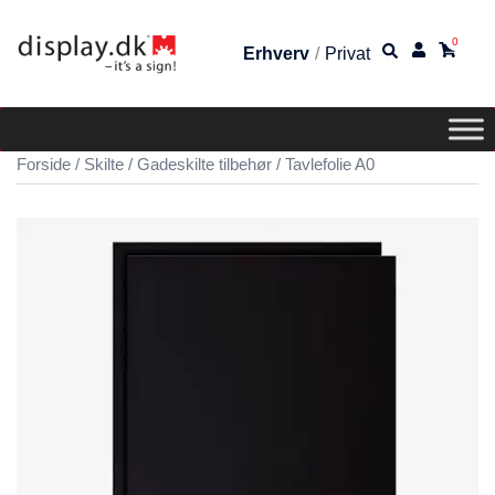
0
Erhverv
/
Privat
Forside
/
Skilte
/
Gadeskilte tilbehør
/ Tavlefolie A0