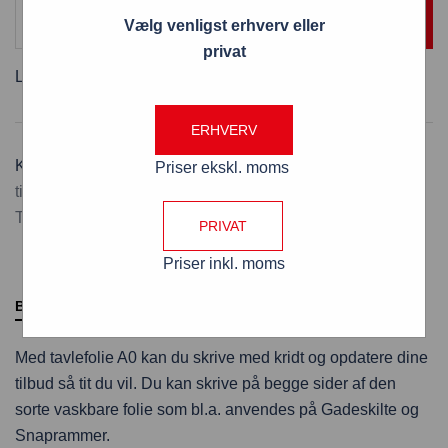
TILFØJ TIL KURV
Vælg venligst erhverv eller
privat
Levering:
2 - 3 hverdage
ERHVERV
Kategorier:
A0 Frontplader og tavlefolie
,
Gadeskilte
Priser ekskl. moms
tilbehør
,
Gadeskilte tilbehør A0
,
Snapramme tilbehør
,
Tavlefolie til gadeskilte
,
Tavlefolie til kridtmarkers
PRIVAT
Priser inkl. moms
BESKRIVELSE
YDERLIGERE INFORMATION
Med tavlefolie A0 kan du skrive med kridt og opdatere dine
tilbud så tit du vil. Du kan skrive på begge sider af den
sorte vaskbare folie som bl.a. anvendes på Gadeskilte og
Snaprammer.