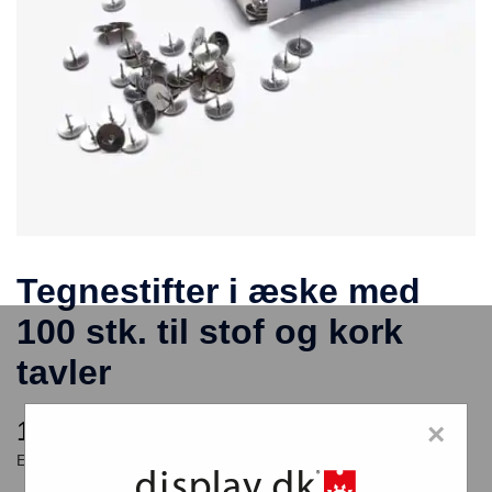
Tegnestifter i æske med
100 stk. til stof og kork
tavler
16,00
kr.
×