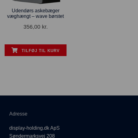
Udendørs askebæger
væghængt – wave børstet
356,00
kr.
TILFØJ TIL KURV
Adresse
display-holding.dk ApS
Søndermarksvej 208