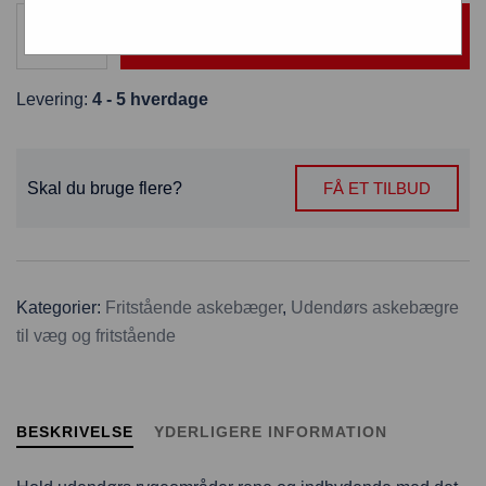
TILFØJ TIL KURV
Levering:
4 - 5 hverdage
Skal du bruge flere?
FÅ ET TILBUD
Kategorier:
Fritstående askebæger
,
Udendørs askebægre
til væg og fritstående
BESKRIVELSE
YDERLIGERE INFORMATION