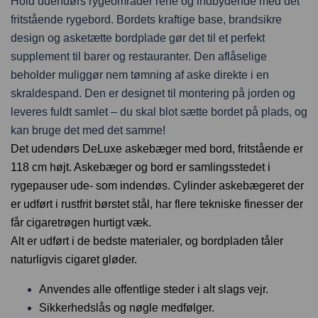
Hold udendørs rygeområder rene og indbydende med det
fritstående rygebord. Bordets kraftige base, brandsikre
design og asketætte bordplade gør det til et perfekt
supplement til barer og restauranter. Den aflåselige
beholder muliggør nem tømning af aske direkte i en
skraldespand. Den er designet til montering på jorden og
leveres fuldt samlet – du skal blot sætte bordet på plads, og
kan bruge det med det samme!
Det udendørs DeLuxe askebæger med bord, fritstående er
118 cm højt. Askebæger og bord er samlingsstedet i
rygepauser ude- som indendøs. Cylinder askebægeret der
er udført i rustfrit børstet stål, har flere tekniske finesser der
får cigaretrøgen hurtigt væk.
Alt er udført i de bedste materialer, og bordpladen tåler
naturligvis cigaret gløder.
A
nvendes alle offentlige steder i alt slags vejr.
Sikkerhedslås og nøgle medfølger.