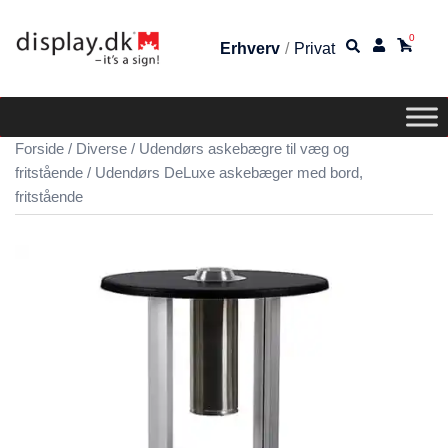
0
Erhverv
/
Privat
Forside
/
Diverse
/
Udendørs askebægre til væg og
fritstående
/ Udendørs DeLuxe askebæger med bord,
fritstående