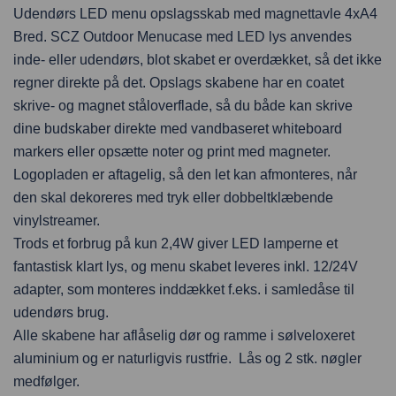
Udendørs LED menu opslagsskab med magnettavle 4xA4
Bred. SCZ Outdoor Menucase med LED lys anvendes
inde- eller udendørs, blot skabet er overdækket, så det ikke
regner direkte på det. Opslags skabene har en coatet
skrive- og magnet ståloverflade, så du både kan skrive
dine budskaber direkte med vandbaseret whiteboard
markers eller opsætte noter og print med magneter.
Logopladen er aftagelig, så den let kan afmonteres, når
den skal dekoreres med tryk eller dobbeltklæbende
vinylstreamer.
Trods et forbrug på kun 2,4W giver LED lamperne et
fantastisk klart lys, og menu skabet leveres inkl. 12/24V
adapter, som monteres inddækket f.eks. i samledåse til
udendørs brug.
Alle skabene har aflåselig dør og ramme i sølveloxeret
aluminium og er naturligvis rustfrie. Lås og 2 stk. nøgler
medfølger.