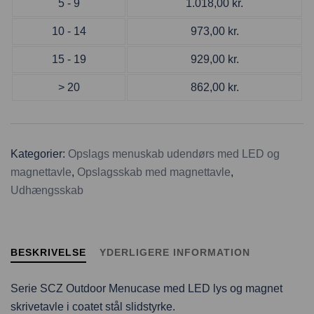
5 - 9
1.018,00
kr.
10 - 14
973,00
kr.
15 - 19
929,00
kr.
> 20
862,00
kr.
Kategorier:
Opslags menuskab udendørs med LED og
magnettavle
,
Opslagsskab med magnettavle
,
Udhængsskab
BESKRIVELSE
YDERLIGERE INFORMATION
Serie SCZ Outdoor Menucase med LED lys og magnet
skrivetavle i coatet stål slidstyrke.