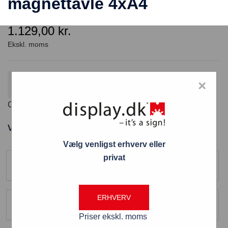
magnettavle 4xA4
1.129,00
kr.
Gratis fragt
×
Fordi varen koster over 800 kr. ekskl. moms
Outdoor LED Menucase 4 x A4 (51×78 cm)
Varenummer: SCZ4xA4LED
Vælg venligst erhverv eller
Størrelse
privat
4 x A4
Farve
ERHVERV
Sølv
Priser ekskl. moms