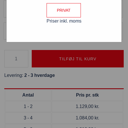
Højformat / Bredformat
Højformat
PRIVAT
Priser inkl. moms
Med eller uden LED
Med LED
TILFØJ TIL KURV
Levering:
2 - 3 hverdage
Antal
Pris pr. stk
1 - 2
1.129,00
kr.
3 - 4
1.084,00
kr.