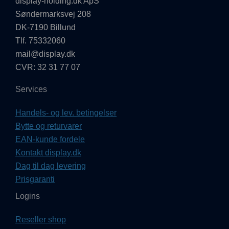
display-holding.dk ApS
Søndermarksvej 208
DK-7190 Billund
Tlf. 75332060
mail@display.dk
CVR: 32 31 77 07
Services
Handels- og lev. betingelser
Bytte og returvarer
EAN-kunde fordele
Kontakt display.dk
Dag til dag levering
Prisgaranti
Logins
Reseller shop