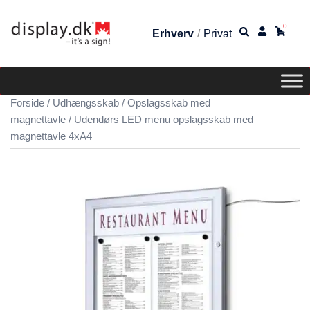
0
Erhverv
/
Privat
Forside
/
Udhængsskab
/
Opslagsskab med
magnettavle
/ Udendørs LED menu opslagsskab med
magnettavle 4xA4