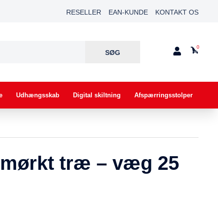
RESELLER
EAN-KUNDE
KONTAKT OS
0
e
Udhængsskab
Digital skiltning
Afspærringsstolper
i mørkt træ – væg 25