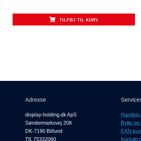
TILFØJ TIL KURV
Adresse
Service
display-holding.dk ApS
Handels- 
Søndermarksvej 208
Bytte og 
DK-7190 Billund
EAN-kund
Tlf. 75332060
Kontakt d