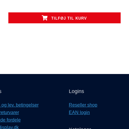
TILFØJ TIL KURV
s
Logins
og lev. betingelser
Reseller shop
returvarer
EAN login
e fordele
isplay.dk