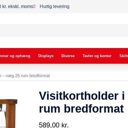
00 kr. ekskl. moms
Hurtig levering
mmer og ophæng
Displays
Diverse
Tavler og kontor
Skilt
træ – væg 25 rum bredformat
Visitkortholder 
rum bredformat
589,00
kr.