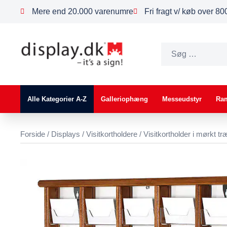
Mere end 20.000 varenumre
Fri fragt v/ køb over 8
Alle Kategorier A-Z
Galleriophæng
Messeudstyr
Ra
Forside
/
Displays
/
Visitkortholdere
/ Visitkortholder i mørkt 